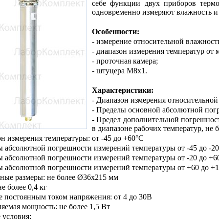
себе функции двух приборов термо
одновременно измеряют влажность и
Особенности:
- измерение относительной влажност
- диапазон измерения температур от 
- проточная камера;
- штуцера М8х1.
Характеристики:
-
Диапазон измерения относительной 
- Пределы основной абсолютной пог
- Предел дополнительной погрешнос
в диапазоне рабочих температур, не б
он измерения температуры: от -45 до +60°С
 абсолютной погрешности измерений температуры от -45 до -20
ы абсолютной погрешности измерений температуры от -20 до +60
ы абсолютной погрешности измерений температуры от +60 до +1
тные размеры: не более Ø36х215 мм
не более 0,4 кг
е постоянным током напряжения: от 4 до 30В
ляемая мощность: не более 1,5 Вт
 условия: