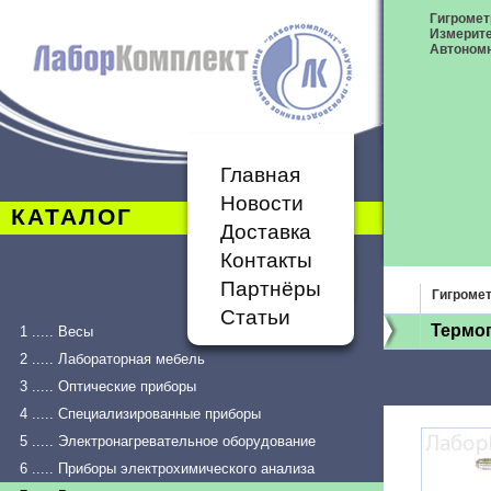
Гигромет
Измерит
Автономн
Главная
Новости
КАТАЛОГ
Доставка
Контакты
Партнёры
Гигроме
Статьи
Термог
1 ..... Весы
2 ..... Лабораторная мебель
3 ..... Оптические приборы
4 ..... Специализированные приборы
5 ..... Электронагревательное оборудование
6 ..... Приборы электрохимического анализа