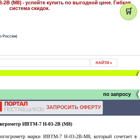
-2В (М8) - успейте купить по выгодной цене. Гибкая
система скидок.
🛒
о России)
по запросу
ЗАПРОСИТЬ ОФЕРТУ
игрометр ИВТМ-7 Н-03-2В (М8)
огигрометр марки ИВТМ-7 Н-03-2В-М8, который сочетает в