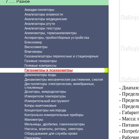
7 ..... Разное
Аквадистилляторы
Анализаторы влажности
Анализаторы медицинские
Анализаторы ртути
Анализаторы текстуры
Анемометры, термоанемометры
Аспираторы, пробоотборные устройства
Блескомер
Вискозиметры
Влагомеры
Газоанализаторы переносные и стационарные
Газовые генераторы
Гелевые компрессы
Гигрометры и психрометры
Деионизаторы воды
Динамометры механические растяжения, сжатия
Дистилляторы электрические, мембранные,
- Диапаз
стеклянные
Дозаторы, микродозаторы
-
Пределы
Измерители температуры
- Предел
Измерительный инструмент
Копры маятниковые
- Предел
Концентраторы кислорода
- Габари
Контрольно-измерительные приборы
- Масса: 
Манометры
Мельницы, дробилки, гомогенизаторы
- Питани
Насосы, агрегаты, роторы, эжекторы
- Потреб
Оборудование для службы крови
- Рабочие
Овоскопы