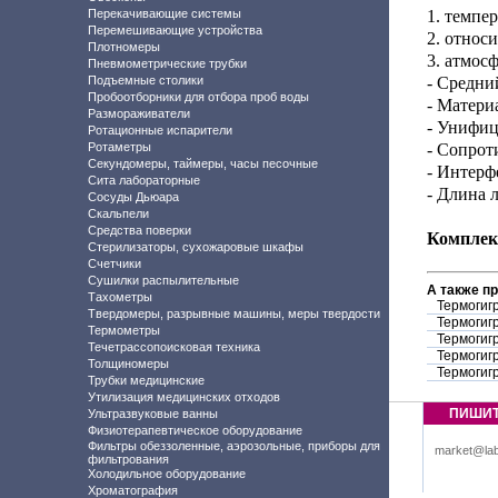
Перекачивающие системы
1. темпер
Перемешивающие устройства
2. относ
Плотномеры
3. атмос
Пневмометрические трубки
Подъемные столики
- Средни
Пробоотборники для отбора проб воды
- Матери
Размораживатели
- Унифиц
Ротационные испарители
Ротаметры
- Сопрот
Секундомеры, таймеры, часы песочные
- Интерф
Сита лабораторные
- Длина 
Сосуды Дьюара
Скальпели
Средства поверки
Комплек
Стерилизаторы, сухожаровые шкафы
Счетчики
Сушилки распылительные
А также п
Тахометры
Термогиг
Твердомеры, разрывные машины, меры твердости
Термогиг
Термометры
Термогиг
Течетрассопоисковая техника
Термогиг
Толщиномеры
Термогиг
Трубки медицинские
Утилизация медицинских отходов
ПИШИ
Ультразвуковые ванны
Физиотерапевтическое оборудование
Фильтры обеззоленные, аэрозольные, приборы для
market@lab
фильтрования
Холодильное оборудование
Хроматография