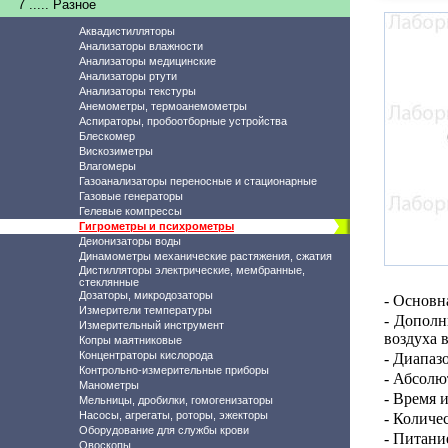
7 ..... Разное
Аквадистилляторы
Анализаторы влажности
Анализаторы медицинские
Анализаторы ртути
Анализаторы текстуры
Анемометры, термоанемометры
Аспираторы, пробоотборные устройства
Блескомер
Вискозиметры
Влагомеры
Газоанализаторы переносные и стационарные
Газовые генераторы
Гелевые компрессы
Гигрометры и психрометры
Деионизаторы воды
Динамометры механические растяжения, сжатия
Дистилляторы электрические, мембранные,
стеклянные
Дозаторы, микродозаторы
- Основн
Измерители температуры
- Дополн
Измерительный инструмент
воздуха 
Копры маятниковые
Концентраторы кислорода
- Диапаз
Контрольно-измерительные приборы
- Абсолю
Манометры
- Время 
Мельницы, дробилки, гомогенизаторы
Насосы, агрегаты, роторы, эжекторы
- Количе
Оборудование для службы крови
- Питани
Овоскопы