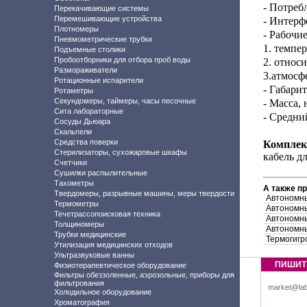
- Потреб
Перекачивающие системы
Перемешивающие устройства
- Интерф
Плотномеры
- Рабочи
Пневмометрические трубки
1. темпе
Подъемные столики
Пробоотборники для отбора проб воды
2. относ
Размораживатели
3.атмосф
Ротационные испарители
-
Габарит
Ротаметры
Секундомеры, таймеры, часы песочные
- Масса, 
Сита лабораторные
- Средни
Сосуды Дьюара
Скальпели
Средства поверки
Комплек
Стерилизаторы, сухожаровые шкафы
кабель д
Счетчики
Сушилки распылительные
Тахометры
А также п
Твердомеры, разрывные машины, меры твердости
Автономны
Термометры
Автономны
Течетрассопоисковая техника
Автономны
Толщиномеры
Автономны
Трубки медицинские
Термогигр
Утилизация медицинских отходов
Ультразвуковые ванны
ПИШИТ
Физиотерапевтическое оборудование
Фильтры обеззоленные, аэрозольные, приборы для
фильтрования
market@lab
Холодильное оборудование
Хроматография