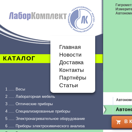
Гигромет
Измерит
Автономн
Главная
Новости
КАТАЛОГ
Доставка
Контакты
Партнёры
Статьи
1 ..... Весы
2 ..... Лабораторная мебель
Автоном
3 ..... Оптические приборы
Автон
4 ..... Специализированные приборы
5 ..... Электронагревательное оборудование
В 
6 ..... Приборы электрохимического анализа