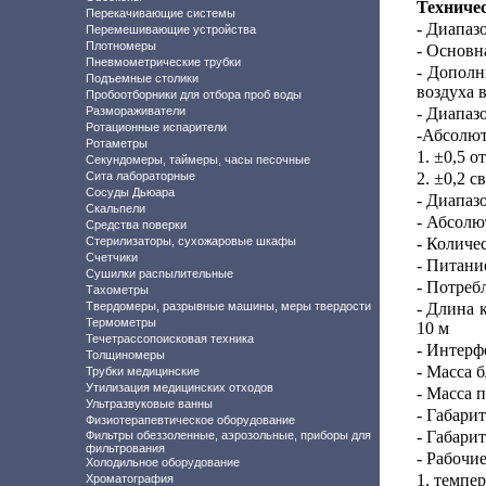
Техниче
Перекачивающие системы
- Диапаз
Перемешивающие устройства
Плотномеры
- Основн
Пневмометрические трубки
- Дополн
Подъемные столики
воздуха 
Пробоотборники для отбора проб воды
Размораживатели
- Диапаз
Ротационные испарители
-Абсолют
Ротаметры
1. ±0,5 о
Секундомеры, таймеры, часы песочные
Сита лабораторные
2. ±0,2 с
Сосуды Дьюара
- Диапаз
Скальпели
- Абсолю
Средства поверки
Стерилизаторы, сухожаровые шкафы
- Количе
Счетчики
- Питани
Сушилки распылительные
- Потреб
Тахометры
Твердомеры, разрывные машины, меры твердости
- Длина 
Термометры
10 м
Течетрассопоисковая техника
- Интерф
Толщиномеры
- Масса б
Трубки медицинские
Утилизация медицинских отходов
- Масса п
Ультразвуковые ванны
- Габари
Физиотерапевтическое оборудование
- Габари
Фильтры обеззоленные, аэрозольные, приборы для
фильтрования
- Рабочи
Холодильное оборудование
1. темпер
Хроматография