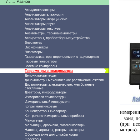
7 ..... Разное
Аквадистилляторы
Анализаторы влажности
Анализаторы медицинские
Анализаторы ртути
Анализаторы текстуры
Анемометры, термоанемометры
Аспираторы, пробоотборные устройства
Блескомер
Вискозиметры
Влагомеры
Газоанализаторы переносные и стационарные
Газовые генераторы
Гелевые компрессы
Гигрометры и психрометры
Деионизаторы воды
Динамометры механические растяжения, сжатия
Дистилляторы электрические, мембранные,
стеклянные
Дозаторы, микродозаторы
Измерители температуры
Измерительный инструмент
Копры маятниковые
Концентраторы кислорода
измерени
Контрольно-измерительные приборы
- зонд п
Манометры
(при не
Мельницы, дробилки, гомогенизаторы
метров).
Насосы, агрегаты, роторы, эжекторы
Оборудование для службы крови
Овоскопы