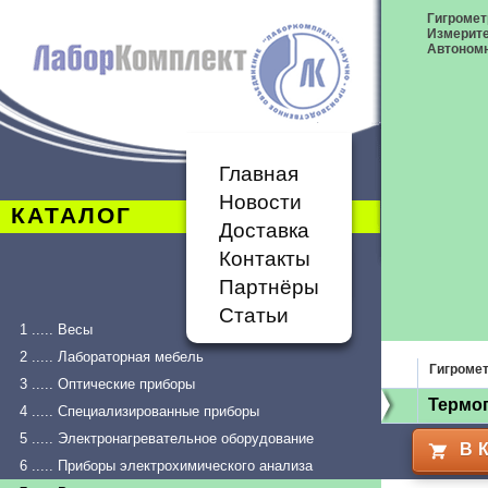
Гигромет
Измерит
Автономн
Главная
Новости
КАТАЛОГ
Доставка
Контакты
Партнёры
Статьи
1 ..... Весы
2 ..... Лабораторная мебель
Гигроме
3 ..... Оптические приборы
Термог
4 ..... Специализированные приборы
5 ..... Электронагревательное оборудование
В 
6 ..... Приборы электрохимического анализа