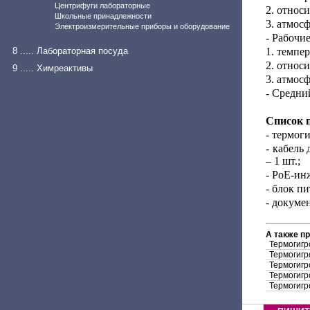
Центрифуги лабораторные
2. относ
Школьные принадлежности
3. атмос
Электроизмерительные приборы и оборудование
- Рабочи
8 ..... Лабораторная посуда
1. темпер
2. относ
9 ..... Химреактивы
3. атмос
- Средни
Список 
- термог
- кабель
– 1 шт.;
- РоЕ-ин
- блок пи
- докумен
А также п
Термогигр
Термогигр
Термогигр
Термогигр
Термогигр