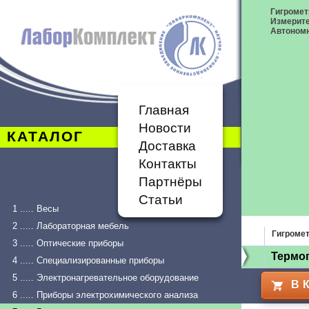
Гигромет
Измерит
Автономн
Главная
Новости
КАТАЛОГ
Доставка
Контакты
Партнёры
Статьи
1 ..... Весы
2 ..... Лабораторная мебель
Гигроме
3 ..... Оптические приборы
Термог
4 ..... Специализированные приборы
5 ..... Электронагревательное оборудование
В 
6 ..... Приборы электрохимического анализа