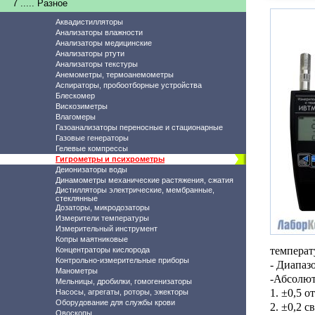
7 ..... Разное
Аквадистилляторы
Анализаторы влажности
Анализаторы медицинские
Анализаторы ртути
Анализаторы текстуры
Анемометры, термоанемометры
Аспираторы, пробоотборные устройства
Блескомер
Вискозиметры
Влагомеры
Газоанализаторы переносные и стационарные
Газовые генераторы
Гелевые компрессы
Гигрометры и психрометры
Деионизаторы воды
Динамометры механические растяжения, сжатия
Дистилляторы электрические, мембранные,
стеклянные
Дозаторы, микродозаторы
Измерители температуры
Измерительный инструмент
Копры маятниковые
температ
Концентраторы кислорода
Контрольно-измерительные приборы
- Диапаз
Манометры
-Абсолют
Мельницы, дробилки, гомогенизаторы
1. ±0,5 о
Насосы, агрегаты, роторы, эжекторы
Оборудование для службы крови
2. ±0,2 с
Овоскопы