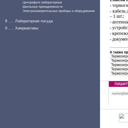
Центрифуги лабораторные
- термог
Школьные принадлежности
- кабель
Электроизмерительные приборы и оборудование
– 1 шт.;
8 ..... Лабораторная посуда
- антенна
- устрой
9 ..... Химреактивы
- крепеж
- докумен
А также п
Термогигр
Термогигр
Термогигр
Термогигр
Термогигр
ПИШИТ
market@lab