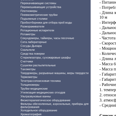
- Питани
Перекачивающие системы
- Потреб
Перемешивающие устройства
Плотномеры
- Длина 
Пневмометрические трубки
10 м
Подъемные столики
- Интерф
Пробоотборники для отбора проб воды
Размораживатели
- Дально
Ротационные испарители
- Дально
Ротаметры
- Частот
Секундомеры, таймеры, часы песочные
Сита лабораторные
- Скорост
Сосуды Дьюара
- Мощнос
Скальпели
- Количе
Средства поверки
Стерилизаторы, сухожаровые шкафы
- Длина 
Счетчики
- Масса б
Сушилки распылительные
- Масса п
Тахометры
Твердомеры, разрывные машины, меры твердости
- Габари
Термометры
- Габари
Течетрассопоисковая техника
- Рабочи
Толщиномеры
Трубки медицинские
1. темпер
Утилизация медицинских отходов
2. относ
Ультразвуковые ванны
3. атмос
Физиотерапевтическое оборудование
Фильтры обеззоленные, аэрозольные, приборы для
- Средни
фильтрования
Холодильное оборудование
Хроматография
Список 