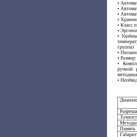
•
Автомат
•
Автомат
•
Автомат
•
Хранени
•
Класс 
•
Эргоно
•
Удобны
температ
группа)
•
Питание
•
Размер:
•
Компл
ручной 
методика
•
Необход
Диапазо
Разреша
Точност
Методы
Память
Габарит