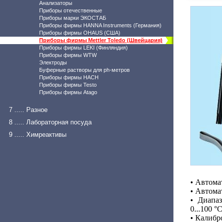
Анализаторы
Приборы отечественные
Приборы марки ЭКОСТАБ
Приборы фирмы HANNA Instruments (Германия)
Приборы фирмы OHAUS (США)
Приборы фирмы Mettler Toledo (Швейцария)
Приборы фирмы LEKI (Финляндия)
Приборы фирмы WTW
Электроды
Буферные растворы для ph-метров
Приборы фирмы HACH
Приборы фирмы Testo
Приборы фирмы Atago
7 ..... Разное
8 ..... Лабораторная посуда
9 ..... Химреактивы
• Автома
• Автома
•
Диапаз
0...100 °C
•
Калибро