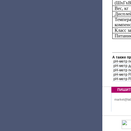
(ШхГхВ
Вес, кг
Диспле
Темпера
компен
Класс 
Питани
А также п
pH-метр п
pH-метр д
pH-метр п
pH-метр F
pH-метр F
ПИШИТ
market@lab