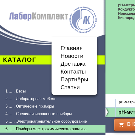
pH-метр
Кондукт
Иономер
Кислоро
Главная
Новости
КАТАЛОГ
Доставка
Контакты
Партнёры
Статьи
1 ..... Весы
2 ..... Лабораторная мебель
pH-метр
3 ..... Оптические приборы
pH-мет
4 ..... Специализированные приборы
5 ..... Электронагревательное оборудование
В 
6 ..... Приборы электрохимического анализа