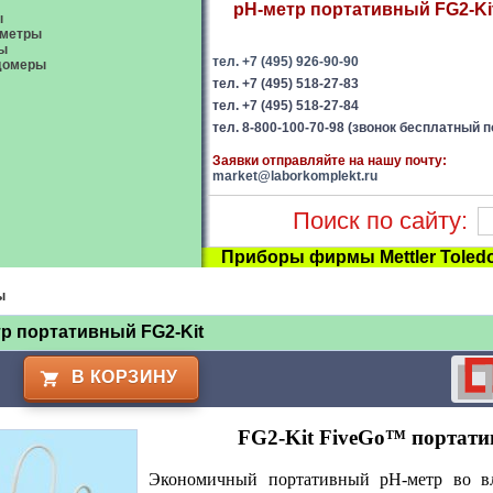
pH-метр портативный FG2-Kit
ы
ометры
ы
тел. +7 (495) 926-90-90
домеры
тел. +7 (495) 518-27-83
тел. +7 (495) 518-27-84
тел. 8-800-100-70-98 (звонок бесплатный п
Заявки отправляйте на нашу почту:
market@laborkomplekt.ru
Поиск по сайту:
Приборы фирмы Mettler Toled
ы
р портативный FG2-Kit
В КОРЗИНУ
FG2-Kit FiveGo™ портатив
Экономичный
портативный
рН-метр во 