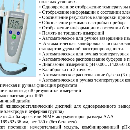
полевых условиях.
• Одновременное отображение температуры 
• Отображение информации о состоянии эле
• Обозначение результатов калибровки приб
• Обозначение режимов настройки прибора
• Отображение информации о состоянии бат
• Память на тридцать измерений
• Автоматическое или ручное завершение из
• Автоматическая калибровка с использо
стандартов удельной электропроводности.
• Автоматическая или ручная температурная
• Автоматическое распознавание буферов в 
•
Диапазоны измерений: pH 0.00…14.00±0.10,
•
Калибровка по 2 точкам.
•
Автоматическое распознавание буфера (3 
•
Автоматическая и ручная температурная к
ическая и ручная фиксация результата
е в памяти до 30 результатов измерений
пылевлагозащиты IP65
мичный дизайн
й жидкокристаллический дисплей для одновременного выво
ие электрода и буферная группа)
 от 4-х батареек или NiMH аккумуляторов размера AAА
 169х82х36 мм, вес 180 г (без батареек).
ект поставки: измерительный модуль, комбинированный рН-