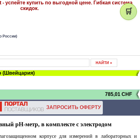
 - успейте купить по выгодной цене. Гибкая система
скидок.
🛒
о России)
o (Швейцария)
785,01
CHF
ЗАПРОСИТЬ ОФЕРТУ
ный pH-метр, в комплекте с электродом
влагозащищенном корпусе
для измерений в лабораторных и