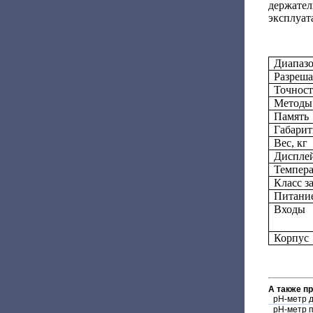
держател
эксплуат
Диапазо
Разреша
Точност
Методы
Память
Габарит
Вес, кг
Диспле
Темпера
Класс 
Питани
Входы
Корпус
А также п
pH-метр 
pH-метр п