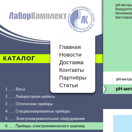
pH-метр
Кондукт
Иономер
Кислоро
Главная
Новости
КАТАЛОГ
Доставка
Контакты
Партнёры
pH-метр
Статьи
pH-мет
1 ..... Весы
2 ..... Лабораторная мебель
3 ..... Оптические приборы
4 ..... Специализированные приборы
5 ..... Электронагревательное оборудование
6 ..... Приборы электрохимического анализа