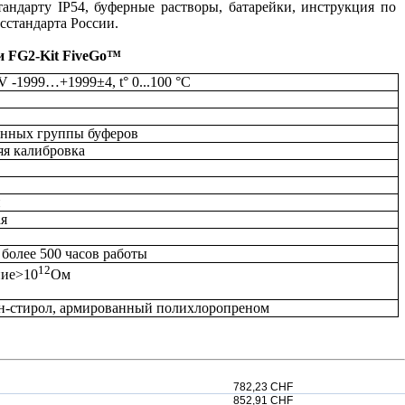
андарту IP54, буферные растворы, батарейки, инструкция по
сстандарта России.
и FG2-Kit FiveGo™
mV -1999…+1999±4,
t
° 0...100 °C
анных группы буферов
яя калибровка
й
ая
более 500 часов работы
12
ние>10
Ом
н-стирол, армированный полихлоропреном
782,23 CHF
852,91 CHF