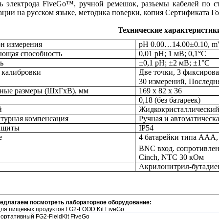
ь электрода FiveGo™, ручной ремешок, разъемы кабелей по ст
ации на русском языке, методика поверки, копия Сертификата Го
Технические характеристик
н измерения
pH 0.00…14.00±0.10, 
ющая способность
0,01 pH; 1 мВ; 0,1°C
ь
±0,1 рН; ±2 мВ; ±1°C
 калибровки
Две точки, 3 фиксиров
30 измерений, Последн
ные размеры (ШхГхВ), мм
169 x 82 x 36
0,18 (без батареек)
й
Жидкокристаллически
турная компенсация
Ручная и автоматическ
защиты
IP54
е
4 батарейки типа ААА, 
BNC вход. сопротивле
Cinch, NTC 30 кОм
Акрилонитрил-бутадие
редлагаем посмотреть лабораторное оборудование:
для пищевых продуктов FG2-FOOD Kit FiveGo
ортативный FG2-FieldKit FiveGo