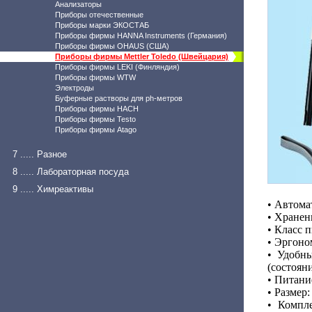
Анализаторы
Приборы отечественные
Приборы марки ЭКОСТАБ
Приборы фирмы HANNA Instruments (Германия)
Приборы фирмы OHAUS (США)
Приборы фирмы Mettler Toledo (Швейцария)
Приборы фирмы LEKI (Финляндия)
Приборы фирмы WTW
Электроды
Буферные растворы для ph-метров
Приборы фирмы HACH
Приборы фирмы Testo
Приборы фирмы Atago
7 ..... Разное
8 ..... Лабораторная посуда
9 ..... Химреактивы
•
Автомат
•
Хранени
•
Класс 
•
Эргоно
•
Удобны
(состоян
•
Питание
•
Размер:
•
Компл