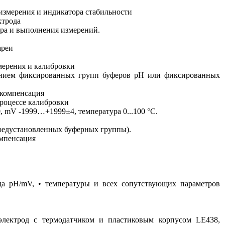
измерения и индикатора стабильности
ктрода
ора и выполнения измерений.
ареи
мерения и калибровки
ванием фиксированных групп буферов рН или фиксированных
 компенсация
процессе калибровки
 mV -1999…+1999±4, температура 0...100 °C.
предустановленных буферных группы).
омпенсация
да pH/mV, •
температуры и всех сопутствующих параметров
электрод с термодатчиком и пластиковым корпусом LE438,