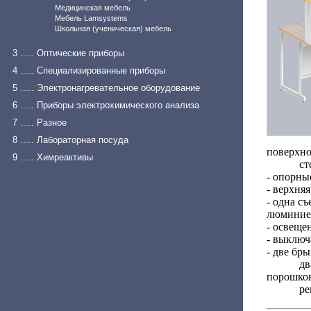
Медицинская мебель
Мебель Lamsystems
Школьная (ученическая) мебель
3 ..... Оптические приборы
4 ..... Специализированные приборы
5 ..... Электронагревательное оборудование
6 ..... Приборы электрохимического анализа
7 ..... Разное
8 ..... Лабораторная посуда
поверхно
9 ..... Химреактивы
ст
- опорны
- верхня
- одна с
люминиев
- освеще
- выключ
- две бр
дв
порошков
ре