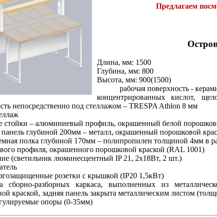
Предлагаем пос
Остро
Длина, мм: 1500
Глубина, мм: 800
Высота, мм: 900(1500)
рабочая поверхность - керам
концентрированных кислот, щело
сть непосредственно под стеллажом – TRESPA Athlon 8 мм
еллаж
е стойки – алюминиевый профиль, окрашенный белой порошков
я панель глубиной 200мм – металл, окрашенный порошковой кра
ъемная полка глубиной 170мм – полипропилен толщиной 4мм в р
ого профиля, окрашенного порошковой краской (RAL 1001)
ние (светильник люминесцентный IP 21, 2х18Вт, 2 шт.)
атель
ызгозащищенные розетки с крышкой (IP20 1,5кВт)
а сборно-разборных каркаса, выполненных из металлическ
ой краской, задняя панель закрыта металлическим листом (толщ
гулируемые опоры (0-35мм)