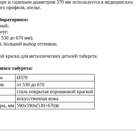
поре и сиденьем диаметром 370 мм используется в медицинских
го профиля, ателье.
бораторного:
ный;
оте;
 530 до 670 мм);
й, большой выбор оттенков;
й краски для металлических деталей табурета.
вого табурета:
мм
Ø370
мм
от 530 до 670
сталь покрытая порошковой краской
искусственная кожа
ры, мм
590х590х(530÷670)h