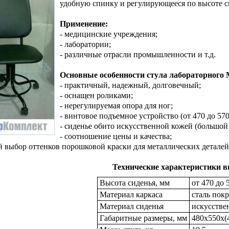
удобную спинку и регулирующееся по высоте си
Применение:
- медицинские учреждения;
- лаборатории;
- различные отрасли промышленности и т.д.
Основные особенности стула лабораторного 
- практичный, надежный, долговечный;
- оснащен роликами;
- нерегулируемая опора для ног;
- винтовое подъемное устройство (от 470 до 570
- сиденье обито искусственной кожей (большой
- соотношение цены и качества;
й выбор оттенков порошковой краски для металлических деталей 
Технические характеристики в
Высота сиденья, мм
от 470 до 
Материал каркаса
сталь пок
Материал сиденья
искусстве
Габаритные размеры, мм
480х550х(