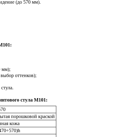
дение (до 570 мм).
М101:
 мм);
 выбор оттенков);
стула.
интового стула М101:
570
рытая порошковой краской
нная кожа
470÷570)h