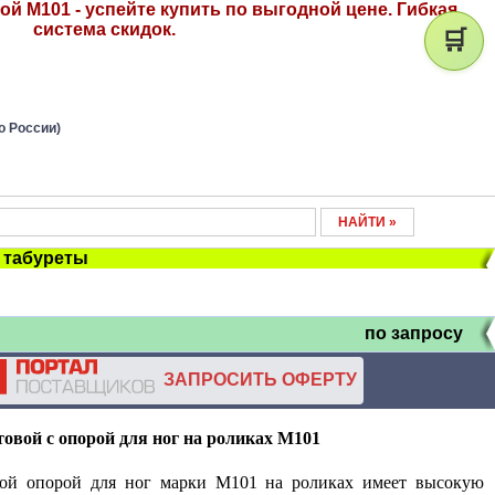
й М101 - успейте купить по выгодной цене. Гибкая
система скидок.
🛒
о России)
, табуреты
по запросу
ЗАПРОСИТЬ ОФЕРТУ
товой с
опорой для ног на роликах М101
мой опорой для ног марки М101
на роликах имеет высокую