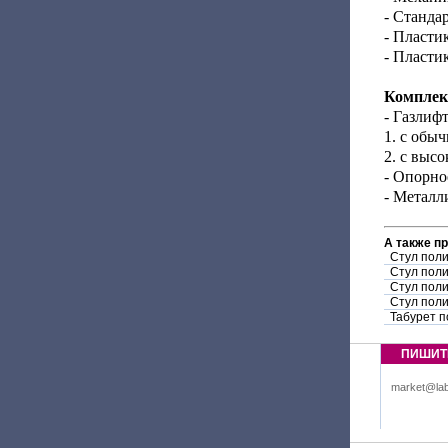
- Станда
- Пласти
- Пласти
Комплек
- Газлифт
1. с обы
2. с выс
- Опорно
- Металл
А также п
Стул пол
Стул пол
Стул поли
Стул пол
Табурет п
ПИШИТ
market@lab