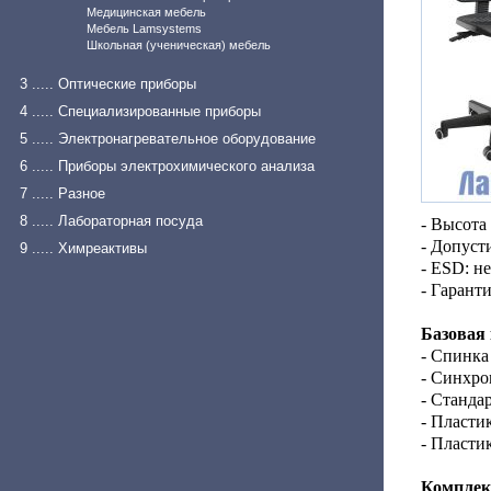
Медицинская мебель
Мебель Lamsystems
Школьная (ученическая) мебель
3 ..... Оптические приборы
4 ..... Специализированные приборы
5 ..... Электронагревательное оборудование
6 ..... Приборы электрохимического анализа
7 ..... Разное
8 ..... Лабораторная посуда
- Высота
- Допуст
9 ..... Химреактивы
- ESD: не
- Гарант
Базовая
- Спинка
- Синхро
- Станда
- Пласти
- Пласти
Комплек