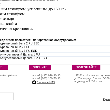
:
чным газлифтом, усиленным (до 150 кг)
оким газлифтом
е кольцо
ные колёса
ическая крестовина.
редлагаем посмотреть лабораторное оборудование:
иуретановый Бета 2 PU ESD
иуретановый Tay 1 PU
иуретановый Tay 1 PU ESD
полиуретановый Дельта 1 PU
полиуретановый Дельта 1 PU ESD
ТЕ
ЗВОНИТЕ
ПРИЕЗЖАЙТЕ
orkomplekt.ru
тел. +7 (495) 926-90-90
111141 г. Москва, ул. Кусков
тел. +7 (800) 100-70-98
д. 20а, корпус Г, офис Г-206
подъезд №3, 2-й этаж
Пишите в МАХ
Купи