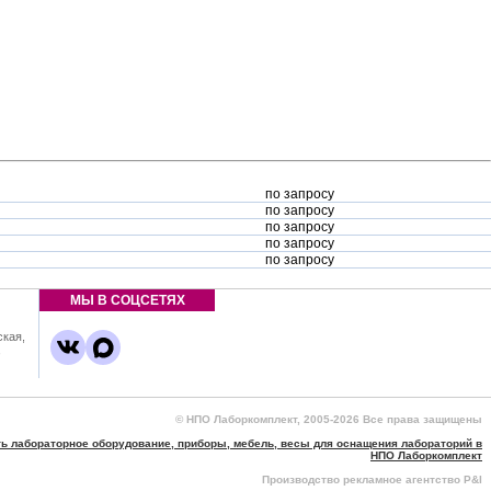
по запросу
по запросу
по запросу
по запросу
по запросу
МЫ В СОЦСЕТЯХ
ская,
,
© НПО Лаборкомплект, 2005-2026 Все права защищены
ть лабораторное оборудование, приборы, мебель, весы для оснащения лабораторий в
НПО Лаборкомплект
Производство рекламное агентство P&I