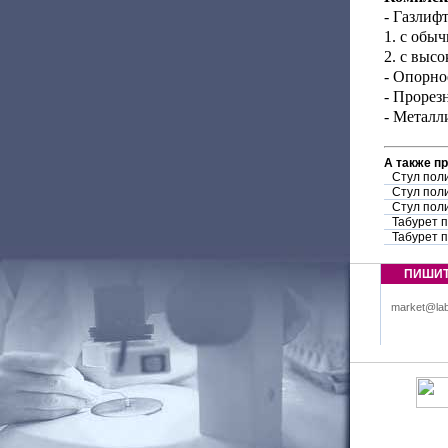
- Газлифт
1. с обы
2. с выс
- Опорно
- Прорез
- Металл
А также п
Стул пол
Стул пол
Стул пол
Табурет 
Табурет 
ПИШИ
market@lab