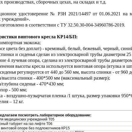
х производствах, сборочных цехах, на складах и т.д.
ционное удостоверение № РЗН 2021/14497 от 01.06.2021 на м
 учреждений».
изготовлено в соответствии с ТУ 32.50.30-004-34960786-2019.
ристики винтового
кресла КР14/БП:
 импортная экокожа;
(все цвета без доплат) - кремовый, белый, бежевый, черный, сини
 спинки и сиденья сделан из электросварной трубы диаметром 25
ние 4 лучевая опора, сделана из электросварной трубы диаметром
менения высоты кресла используется винтовая опора (втулка и шп
сиденья регулируется от 440 до 560 мм, высота спинки - от 960 д
/высота спинки - 400*500 мм (максимальный размер);
/глубина сиденья - 470*430 мм;
опор - 500 мм;
ка - воздушно-пузырчатая пленка /1 штука, размер упаковки 950*
елия – 12 кг.
редлагаем посмотреть лабораторное оборудование:
ля медицинских учреждений Т05
ный табурет на газ лифте Т06
 винтовой опоре без подлокотников КР15