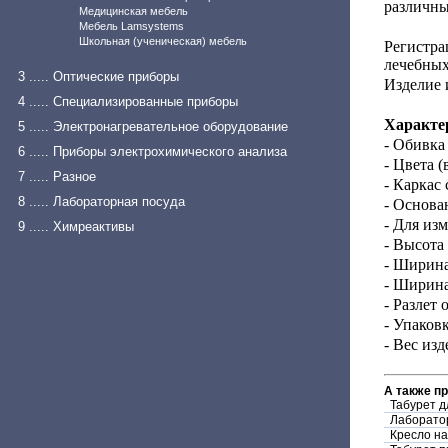
различны
Медицинская мебель
Мебель Lamsystems
Школьная (ученическая) мебель
Регистра
лечебных
3 ..... Оптические приборы
Изделие 
4 ..... Специализированные приборы
Характе
5 ..... Электронагревательное оборудование
- Обивка
6 ..... Приборы электрохимического анализа
- Цвета 
7 ..... Разное
- Каркас
8 ..... Лабораторная посуда
- Основа
- Для из
9 ..... Химреактивы
- Высота 
- Ширина
- Ширина
- Разлет 
- Упаков
- Вес изд
А также п
Табурет д
Лаборатор
Кресло на