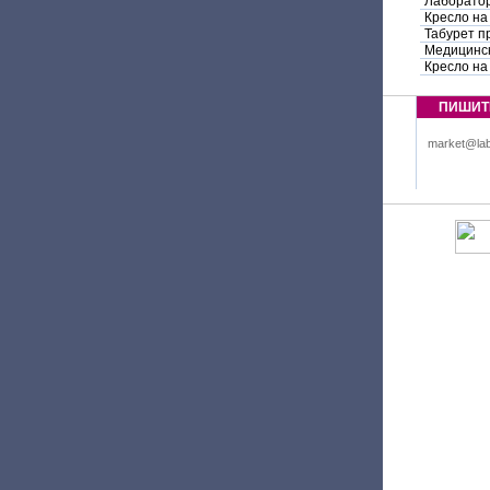
Лаборатор
Кресло на
Табурет п
Медицинск
Кресло на
ПИШИТ
market@lab