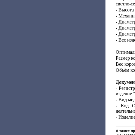
светло-с
- Высота
- Механи
- Диамет
- Диаметр
- Диамет
- Вес изд
Оптималь
Размер к
Вес короб
Объём ко
Докумен
- Регист
изделие 
- Вид ме
- Код О
деятельно
- Издели
А также п