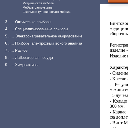
Медицинская мебель
Мебель Lamsystems
Школьная (ученическая) мебель
3 ..... Оптические приборы
Винтово
медицинс
4 ..... Специализированные приборы
сборочных
5 ..... Электронагревательное оборудование
6 ..... Приборы электрохимического анализа
Регистра
изделие 
7 ..... Разное
Изделие 
8 ..... Лабораторная посуда
9 ..... Химреактивы
Характе
- Сидень
- Кресло
- Регул
механизм
- 5 луче
- Кольцо
360 мм;
- Каркас
(за допла
- Винт М