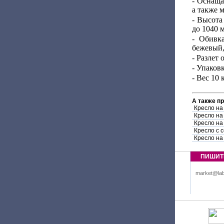
- Оснаща
а также 
- Высота
до 1040 
- Обивка
бежевый,
- Разлет 
- Упаков
- Вес 10 к
А также п
Кресло на
Кресло на
Кресло на
Кресло с 
Кресло на
ПИШИТ
market@lab