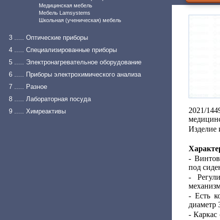
Медицинская мебель
Мебель Lamsystems
Школьная (ученическая) мебель
3 ..... Оптические приборы
4 ..... Специализированные приборы
5 ..... Электронагревательное оборудование
6 ..... Приборы электрохимического анализа
7 ..... Разное
8 ..... Лабораторная посуда
2021/14
9 ..... Химреактивы
медицинс
Изделие 
Характе
- Винто
под сиде
- Регул
механизм
- Есть к
диаметр 
- Каркас