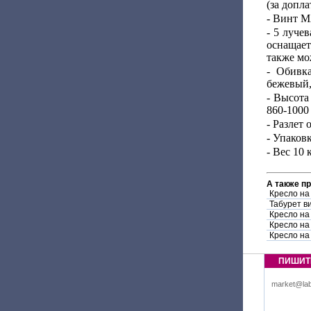
(за допла
- Винт М
- 5 луче
оснащает
также мо
- Обивка
бежевый,
- Высота
860-1000
- Разлет 
- Упаков
- Вес 10 к
А также п
Кресло на
Табурет в
Кресло на
Кресло на
Кресло на
ПИШИТ
market@lab