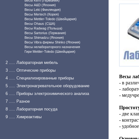
Весы Kern (Германия)
Весы A&D (Япония)
Весы Leki (Финляндия)
Весы Mertech (Корея)
Весы Mettler-Toledo (Швейцария)
Весы Ohaus (США)
Весы Radwag (Польша)
Весы Sartorius (Германия)
Весы Shimadzu (Япония)
Весы Vibra фирмы Shinko (Япония)
Весы нелабораторного назначения
Гири Mettler-Toledo (Швейцария)
2 ..... Лабораторная мебель
3 ..... Оптические приборы
Весы ла
4 ..... Специализированные приборы
- в разл
5 ..... Электронагревательное оборудование
- лабора
6 ..... Приборы электрохимического анализа
- медучре
7 ..... Разное
Простоту
8 ..... Лабораторная посуда
- две кл
9 ..... Химреактивы
- контра
- удобно
Основны