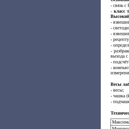
- связь 
-
класс 
Высокий
- взвешив
- светод
- взвеши
- рецепт
- опреде
- разбра
выхода с
- подсчёт
- компью
измерени
Весы лаб
- весы;
- чашка (
- подчаш
Техниче
Максима
Минимал