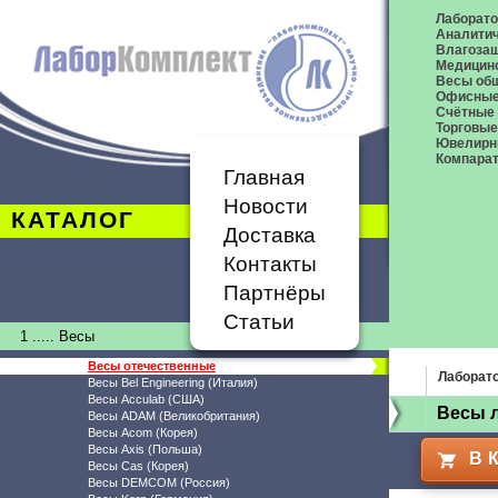
Лаборат
Аналитич
Влагоза
Медицин
Весы общ
Офисные
Счётные
Торговые
Ювелирн
Компара
Главная
Новости
КАТАЛОГ
Доставка
Контакты
Партнёры
Статьи
1 ..... Весы
Весы отечественные
Лаборат
Весы Bel Engineering (Италия)
Весы Acculab (США)
Весы 
Весы ADAM (Великобритания)
Весы Acom (Корея)
Весы Axis (Польша)
В 
Весы Cas (Корея)
Весы DEMCOM (Россия)