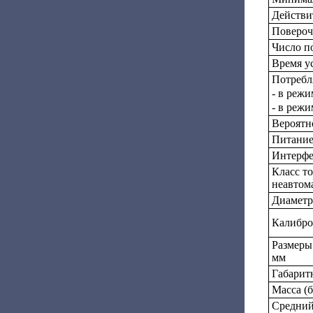
Действит
Поверочн
Число п
Время у
Потребл
- в реж
- в реж
Вероятно
Питание 
Интерф
Класс т
неавтом
Диаметр
Калибро
Размеры
мм
Габаритн
Масса (б
Средний