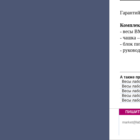
Гарантий
Комплект
- весы В
- чашка –
- блок пи
- руковод
А также п
Весы лаб
Весы лаб
Весы лаб
Весы лаб
Весы лаб
ПИШИТ
market@lab