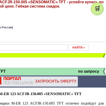
ACFJR-150.005 «SENSOMATIC» TFT - успейте купить по
й цене. Гибкая система скидок.
🛒
о России)
TFT
по запросу
ЗАПРОСИТЬ ОФЕРТУ
M
-
ER
123
ACFJR
-150.005 «
SENSOMATIC
»
TFT
марки M-ER 123 ACFJR-150.005 TFT отлично подойдут для