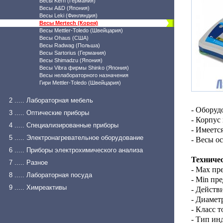
Весы Kern (Германия)
Весы A&D (Япония)
Весы Leki (Финляндия)
Весы Mertech (Корея)
Весы Mettler-Toledo (Швейцария)
Весы Ohaus (США)
Весы Radwag (Польша)
Весы Sartorius (Германия)
Весы Shimadzu (Япония)
Весы Vibra фирмы Shinko (Япония)
Весы нелабораторного назначения
Гири Mettler-Toledo (Швейцария)
2 ..... Лабораторная мебель
- Оборуд
3 ..... Оптические приборы
- Корпус
4 ..... Специализированные приборы
- Имеетс
5 ..... Электронагревательное оборудование
- Весы о
6 ..... Приборы электрохимического анализа
Техниче
7 ..... Разное
- Max пр
8 ..... Лабораторная посуда
- Min пре
9 ..... Химреактивы
- Действи
- Диамет
- Класс т
- Тип ин