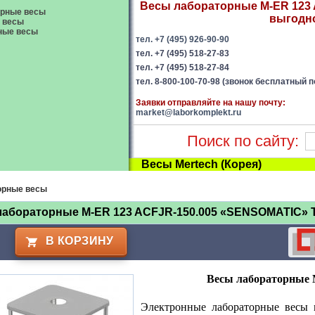
Весы лабораторные M-ER 123 
орные весы
выгодно
 весы
ные весы
тел. +7 (495) 926-90-90
тел. +7 (495) 518-27-83
тел. +7 (495) 518-27-84
тел. 8-800-100-70-98 (звонок бесплатный п
Заявки отправляйте на нашу почту:
market@laborkomplekt.ru
Поиск по сайту:
Весы Mertech (Корея)
орные весы
лабораторные M-ER 123 ACFJR-150.005 «SENSOMATIC» 
В КОРЗИНУ
Весы лабораторные
Электронные лабораторные весы 