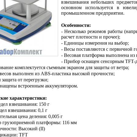
взвешивания небольших предметов
основном используется в ювел
промышленном предприятии.
Особенности:
- Несколько режимов работы (напр
расчет плотности и прочее);
- Единицы измерения на выбор;
- Весы поставляются с первичной г
- Весовая платформа выполнена из
- Прибор оснащен сенсорным TFT-
ование комплектуется съемным экраном для защиты от ветра;
 весов выполнен из ABS-пластика высокой прочности;
я защита от перегрузки;
снащены встроенным аккумулятором.
ские характеристики:
едел взвешивания: 150 г
дел взвешивания: 0,1 г
тельная цена деления: 0,005 г
р грузоприемной платформы: 116 мм
очности: Высокий (II)
дикации: TFT