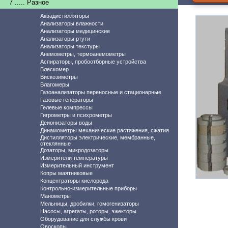
7 ..... Разное
Аквадистилляторы
Анализаторы влажности
Анализаторы медицинские
Анализаторы ртути
Анализаторы текстуры
Анемометры, термоанемометры
Аспираторы, пробоотборные устройства
Блескомер
Вискозиметры
Влагомеры
Газоанализаторы переносные и стационарные
Газовые генераторы
Гелевые компрессы
Гигрометры и психрометры
Деионизаторы воды
Динамометры механические растяжения, сжатия
Дистилляторы электрические, мембранные,
стеклянные
Дозаторы, микродозаторы
Измерители температуры
Измерительный инструмент
Копры маятниковые
Концентраторы кислорода
Контрольно-измерительные приборы
Манометры
Мельницы, дробилки, гомогенизаторы
Насосы, агрегаты, роторы, эжекторы
Оборудование для службы крови
Овоскопы