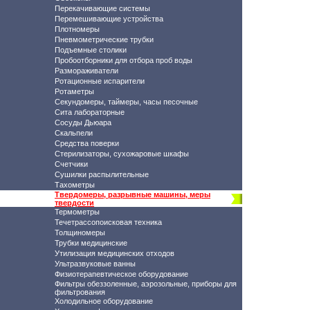
Перекачивающие системы
Перемешивающие устройства
Плотномеры
Пневмометрические трубки
Подъемные столики
Пробоотборники для отбора проб воды
Размораживатели
Ротационные испарители
Ротаметры
Секундомеры, таймеры, часы песочные
Сита лабораторные
Сосуды Дьюара
Скальпели
Средства поверки
Стерилизаторы, сухожаровые шкафы
Счетчики
Сушилки распылительные
Тахометры
Твердомеры, разрывные машины, меры
твердости
Термометры
Течетрассопоисковая техника
Толщиномеры
Трубки медицинские
Утилизация медицинских отходов
Ультразвуковые ванны
Физиотерапевтическое оборудование
Фильтры обеззоленные, аэрозольные, приборы для
фильтрования
Холодильное оборудование