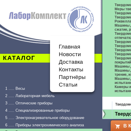
Твердом
Меры тве
Твердоме
Твердоме
Роквелл
Машины д
сжатие,
Твердоме
отпечатк
Твердоме
Главная
Твердоме
Твердом
Новости
Твердом
КАТАЛОГ
Твердом
Доставка
покрыти
Машины 
Контакты
Машины д
трение, 
Партнёры
Машины д
испытан
Статьи
Камеры и
1 ..... Весы
испытан
2 ..... Лабораторная мебель
3 ..... Оптические приборы
Твердом
4 ..... Специализированные приборы
Твердо
5 ..... Электронагревательное оборудование
6 ..... Приборы электрохимического анализа
В 