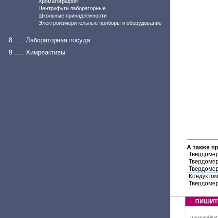
Хроматография
Центрифуги лабораторные
Школьные принадлежности
Электроизмерительные приборы и оборудование
8 ..... Лабораторная посуда
9 ..... Химреактивы
А также п
Твердомер
Твердомер
Твердомер
Кондуктом
Твердомер
ПИШИТ
market@lab