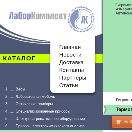
Гигромет
Измерит
Автономн
Главная
Новости
КАТАЛОГ
Доставка
Контакты
Партнёры
Статьи
1 ..... Весы
2 ..... Лабораторная мебель
Гигроме
3 ..... Оптические приборы
Термо
4 ..... Специализированные приборы
5 ..... Электронагревательное оборудование
В 
6 ..... Приборы электрохимического анализа