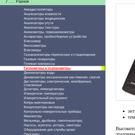
7 ..... Разное
Аквадистилляторы
Анализаторы влажности
Анализаторы медицинские
Анализаторы ртути
Анализаторы текстуры
Анемометры, термоанемометры
Аспираторы, пробоотборные устройства
Блескомер
Вискозиметры
Влагомеры
Газоанализаторы переносные и стационарные
Газовые генераторы
Гелевые компрессы
Гигрометры и психрометры
Деионизаторы воды
Динамометры механические растяжения, сжатия
Дистилляторы электрические, мембранные,
стеклянные
Дозаторы, микродозаторы
Измерители температуры
Измерительный инструмент
Копры маятниковые
Концентраторы кислорода
энт
Контрольно-измерительные приборы
Манометры
тем
Мельницы, дробилки, гомогенизаторы
Насосы, агрегаты, роторы, эжекторы
Высокот
Оборудование для службы крови
эталонн
Овоскопы