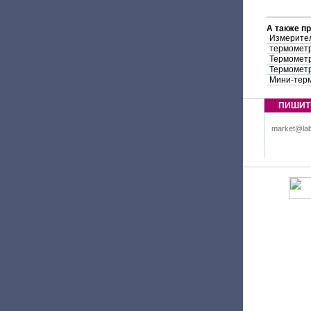
А также п
Измерител
термометр
Термометр
Термометр
Мини-терм
ПИШИТ
market@lab