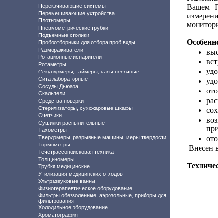
Перекачивающие системы
Вашем П
Перемешивающие устройства
измерен
Плотномеры
монитори
Пневмометрические трубки
Подъемные столики
Особенно
Пробоотборники для отбора проб воды
Размораживатели
выс
Ротационные испарители
вст
Ротаметры
удо
Секундомеры, таймеры, часы песочные
Сита лабораторные
удо
Сосуды Дьюара
ото
Скальпели
рас
Средства поверки
Стерилизаторы, сухожаровые шкафы
сох
Счетчики
во
Сушилки распылительные
при
Тахометры
Твердомеры, разрывные машины, меры твердости
ото
Термометры
Внесен в
Течетрассопоисковая техника
Толщиномеры
Техничес
Трубки медицинские
Утилизация медицинских отходов
Ультразвуковые ванны
Физиотерапевтическое оборудование
Фильтры обеззоленные, аэрозольные, приборы для
фильтрования
Холодильное оборудование
Хроматография