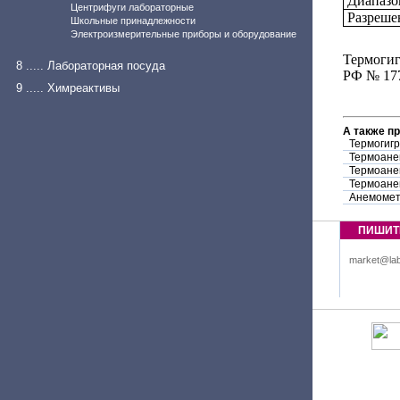
Диапазо
Центрифуги лабораторные
Разреше
Школьные принадлежности
Электроизмерительные приборы и оборудование
Термогиг
8 ..... Лабораторная посуда
РФ № 17
9 ..... Химреактивы
А также п
Термогигр
Термоане
Термоане
Термоане
Анемомет
ПИШИТ
market@lab