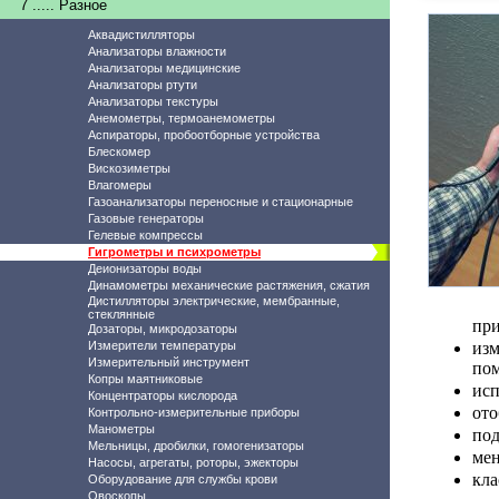
7 ..... Разное
Аквадистилляторы
Анализаторы влажности
Анализаторы медицинские
Анализаторы ртути
Анализаторы текстуры
Анемометры, термоанемометры
Аспираторы, пробоотборные устройства
Блескомер
Вискозиметры
Влагомеры
Газоанализаторы переносные и стационарные
Газовые генераторы
Гелевые компрессы
Гигрометры и психрометры
Деионизаторы воды
Динамометры механические растяжения, сжатия
Дистилляторы электрические, мембранные,
стеклянные
при
Дозаторы, микродозаторы
Измерители температуры
изм
Измерительный инструмент
пом
Копры маятниковые
исп
Концентраторы кислорода
ото
Контрольно-измерительные приборы
Манометры
под
Мельницы, дробилки, гомогенизаторы
мен
Насосы, агрегаты, роторы, эжекторы
кла
Оборудование для службы крови
Овоскопы