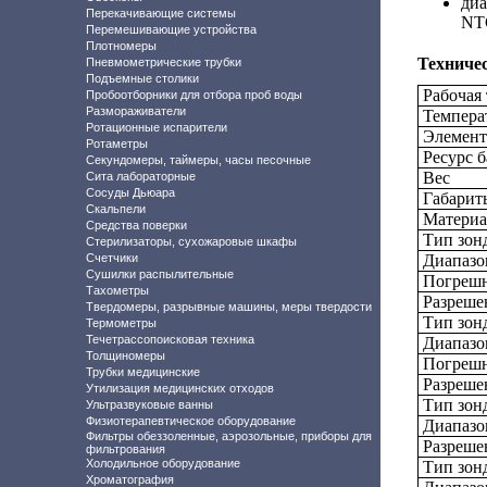
диа
Перекачивающие системы
NTC
Перемешивающие устройства
Плотномеры
Техничес
Пневмометрические трубки
Подъемные столики
Рабочая
Пробоотборники для отбора проб воды
Размораживатели
Темпера
Ротационные испарители
Элемент
Ротаметры
Ресурс б
Секундомеры, таймеры, часы песочные
Вес
Сита лабораторные
Сосуды Дьюара
Габарит
Скальпели
Материа
Средства поверки
Тип зон
Стерилизаторы, сухожаровые шкафы
Счетчики
Диапазо
Сушилки распылительные
Погрешн
Тахометры
Разреше
Твердомеры, разрывные машины, меры твердости
Тип зон
Термометры
Течетрассопоисковая техника
Диапазо
Толщиномеры
Погрешн
Трубки медицинские
Разреше
Утилизация медицинских отходов
Тип зон
Ультразвуковые ванны
Физиотерапевтическое оборудование
Диапазо
Фильтры обеззоленные, аэрозольные, приборы для
Разреше
фильтрования
Холодильное оборудование
Тип зон
Хроматография