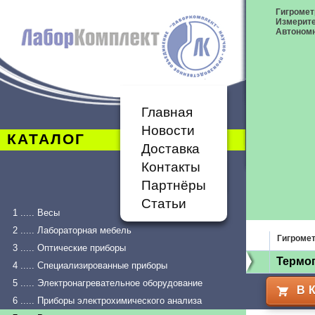
Гигромет
Измерит
Автономн
Главная
Новости
КАТАЛОГ
Доставка
Контакты
Партнёры
Статьи
1 ..... Весы
2 ..... Лабораторная мебель
Гигроме
3 ..... Оптические приборы
Термог
4 ..... Специализированные приборы
5 ..... Электронагревательное оборудование
В 
6 ..... Приборы электрохимического анализа