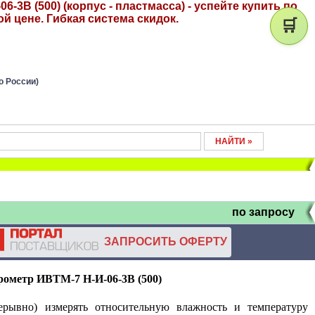
-3В (500) (корпус - пластмасса) - успейте купить по
й цене. Гибкая система скидок.
🛒
о России)
по запросу
ЗАПРОСИТЬ ОФЕРТУ
рометр ИВТМ-7 Н-И-06-3В (500)
ерывно) измерять относительную влажность и температуру