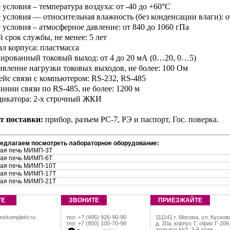
 условия – температура воздуха: от -40 до +60°С
 условия — относительная влажность (без конденсации влаги): о
е условия – атмосферное давление: от 840 до 1060 гПа
й срок службы, не менее: 5 лет
ал корпуса: пластмасса
ированный токовый выход: от 4 до 20 мА (0…20, 0…5)
вление нагрузки токовых выходов, не более: 100 Ом
ейс связи с компьютером:
RS
-232,
RS
-485
линии связи по RS-485, не более: 1200 м
дикатора: 2-х строчный ЖКИ
т поставки:
прибор, разъем РС-7, РЭ и паспорт, Гос. поверка.
редлагаем посмотреть лабораторное оборудование:
ая печь МИМП-3Т
ая печь МИМП-6Т
ая печь МИМП-10Т
ая печь МИМП-17Т
ая печь МИМП-21Т
ТЕ
ЗВОНИТЕ
ПРИЕЗЖАЙТЕ
orkomplekt.ru
тел. +7 (495) 926-90-90
111141 г. Москва, ул. Кусков
тел. +7 (800) 100-70-98
д. 20а, корпус Г, офис Г-206
подъезд №3, 2-й этаж