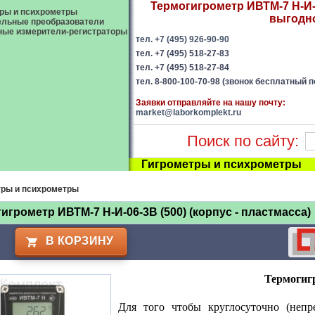
Термогигрометр ИВТМ-7 Н-И-06
ры и психрометры
выгодно
ельные преобразователи
ые измерители-регистраторы
тел. +7 (495) 926-90-90
тел. +7 (495) 518-27-83
тел. +7 (495) 518-27-84
тел. 8-800-100-70-98 (звонок бесплатный п
Заявки отправляйте на нашу почту:
market@laborkomplekt.ru
Поиск по сайту:
Гигрометры и психрометры
тры и психрометры
игрометр ИВТМ-7 Н-И-06-3В (500) (корпус - пластмасса)
В КОРЗИНУ
Термогиг
Для того чтобы круглосуточно (непр