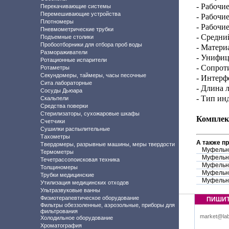
- Рабочие
Перекачивающие системы
Перемешивающие устройства
-
Рабочие
Плотномеры
- Рабочи
Пневмометрические трубки
- Средни
Подъемные столики
Пробоотборники для отбора проб воды
- Матери
Размораживатели
- Унифиц
Ротационные испарители
-
Сопроти
Ротаметры
Секундомеры, таймеры, часы песочные
- Интерф
Сита лабораторные
- Длина 
Сосуды Дьюара
- Тип ин
Скальпели
Средства поверки
Стерилизаторы, сухожаровые шкафы
Комплек
Счетчики
Сушилки распылительные
Тахометры
А также п
Твердомеры, разрывные машины, меры твердости
Муфельн
Термометры
Муфельн
Течетрассопоисковая техника
Муфельн
Толщиномеры
Муфельн
Трубки медицинские
Муфельн
Утилизация медицинских отходов
Ультразвуковые ванны
Физиотерапевтическое оборудование
ПИШИ
Фильтры обеззоленные, аэрозольные, приборы для
фильтрования
market@lab
Холодильное оборудование
Хроматография