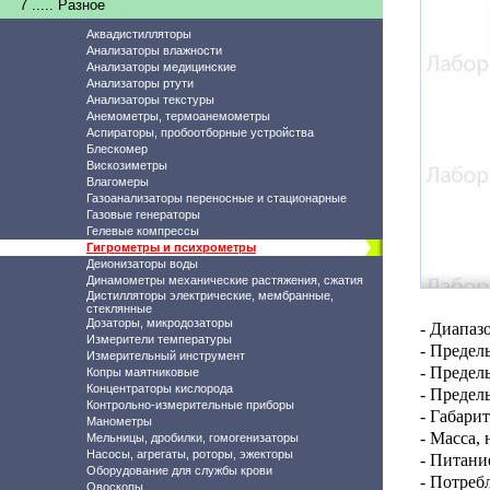
7 ..... Разное
Аквадистилляторы
Анализаторы влажности
Анализаторы медицинские
Анализаторы ртути
Анализаторы текстуры
Анемометры, термоанемометры
Аспираторы, пробоотборные устройства
Блескомер
Вискозиметры
Влагомеры
Газоанализаторы переносные и стационарные
Газовые генераторы
Гелевые компрессы
Гигрометры и психрометры
Деионизаторы воды
Динамометры механические растяжения, сжатия
Дистилляторы электрические, мембранные,
стеклянные
Дозаторы, микродозаторы
- Диапаз
Измерители температуры
-
Пределы
Измерительный инструмент
-
Пределы
Копры маятниковые
Концентраторы кислорода
-
Пределы
Контрольно-измерительные приборы
- Габари
Манометры
- Масса, 
Мельницы, дробилки, гомогенизаторы
Насосы, агрегаты, роторы, эжекторы
- Питани
Оборудование для службы крови
- Потреб
Овоскопы