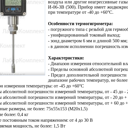
воздуха или другие неагрессивные газ
И-06-3В (500). Прибор имеет жидкокрис
при температуре от -40 до +60°С.
Особенности термогигрометра:
- погружного типа с резьбой для гермоо
- унифицированный токовый выход;
- зонд диаметром 6 мм и длиной 500 мм;
- в данном исполнении погрешность из
Характеристики:
-
Диапазон измерения относительной вл
- Пределы основной абсолютной погреш
- Предел дополнительной погрешности
диапазоне рабочих температур, не более
он измерения температуры: от -45 до +60°С
 абсолютной погрешности измерений температуры, от - 45 до - 2
 абсолютной погрешности измерений температуры, от - 20 до + 
 абсолютной погрешности измерений температуры, от + 60 до + 
тные размеры, не более: 75х55х153 (М20х1,5)
не более: 0,4 кг
е постоянным током напряжением: от 4 до 30 В
ляемая мощность, не более: 1,5 Вт