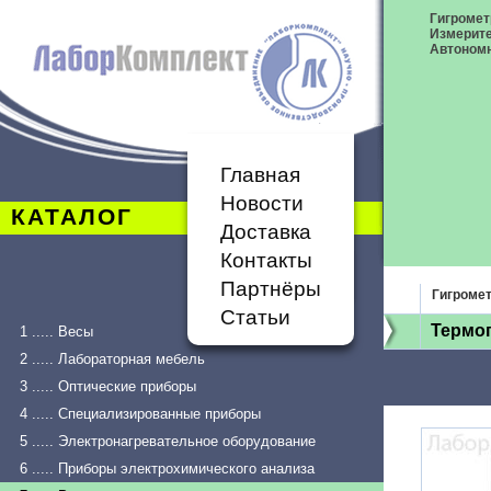
Гигромет
Измерит
Автономн
Главная
Новости
КАТАЛОГ
Доставка
Контакты
Партнёры
Гигроме
Статьи
Термог
1 ..... Весы
2 ..... Лабораторная мебель
3 ..... Оптические приборы
4 ..... Специализированные приборы
5 ..... Электронагревательное оборудование
6 ..... Приборы электрохимического анализа