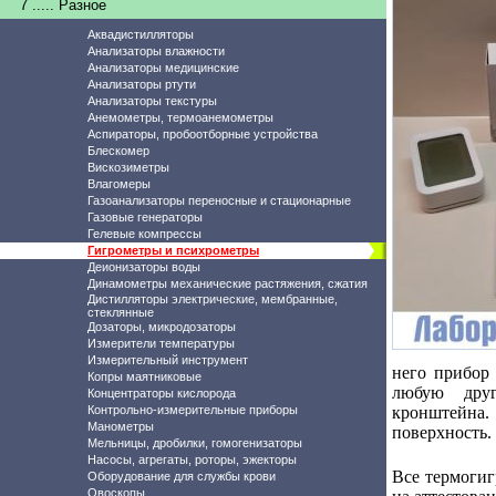
7 ..... Разное
Аквадистилляторы
Анализаторы влажности
Анализаторы медицинские
Анализаторы ртути
Анализаторы текстуры
Анемометры, термоанемометры
Аспираторы, пробоотборные устройства
Блескомер
Вискозиметры
Влагомеры
Газоанализаторы переносные и стационарные
Газовые генераторы
Гелевые компрессы
Гигрометры и психрометры
Деионизаторы воды
Динамометры механические растяжения, сжатия
Дистилляторы электрические, мембранные,
стеклянные
Дозаторы, микродозаторы
Измерители температуры
Измерительный инструмент
него прибор
Копры маятниковые
любую друг
Концентраторы кислорода
Контрольно-измерительные приборы
кронштейна.
Манометры
поверхность.
Мельницы, дробилки, гомогенизаторы
Насосы, агрегаты, роторы, эжекторы
Все термогиг
Оборудование для службы крови
Овоскопы