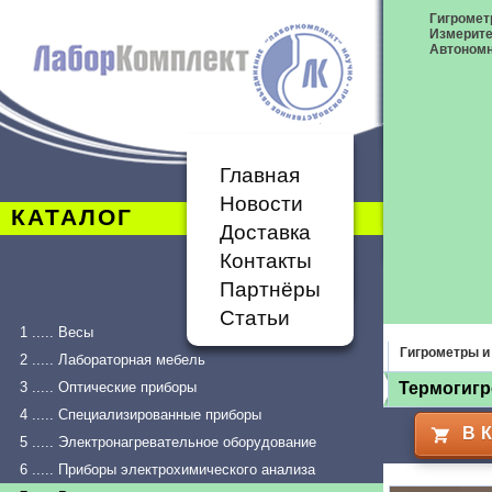
Гигромет
Измерите
Автономн
Главная
Новости
КАТАЛОГ
Доставка
Контакты
Партнёры
Статьи
1 ..... Весы
Гигрометры и
2 ..... Лабораторная мебель
3 ..... Оптические приборы
Термогигро
4 ..... Специализированные приборы
В 
5 ..... Электронагревательное оборудование
6 ..... Приборы электрохимического анализа