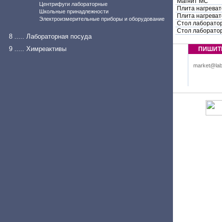
Магнит МС
Центрифуги лабораторные
Плита нагреват
Школьные принадлежности
Плита нагрева
Электроизмерительные приборы и оборудование
Стол лаборато
Стол лаборато
8 ..... Лабораторная посуда
9 ..... Химреактивы
ПИШИТ
market@lab