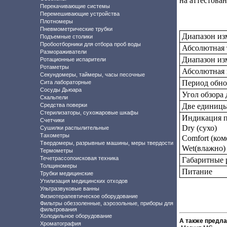
на аттестова
Перекачивающие системы
Перемешивающие устройства
Плотномеры
Пневмометрические трубки
Диапазон из
Подъемные столики
Пробоотборники для отбора проб воды
Абсолютная 
Размораживатели
Диапазон из
Ротационные испарители
Ротаметры
Абсолютная 
Секундомеры, таймеры, часы песочные
Период обно
Сита лабораторные
Сосуды Дьюара
Угол обзора
Скальпели
Средства поверки
Две единицы
Стерилизаторы, сухожаровые шкафы
Индикация п
Счетчики
Dry (сухо)
Сушилки распылительные
Тахометры
Comfort (ко
Твердомеры, разрывные машины, меры твердости
Wet(влажно)
Термометры
Течетрассопоисковая техника
Габаритные 
Толщиномеры
Питание
Трубки медицинские
Утилизация медицинских отходов
Ультразвуковые ванны
Физиотерапевтическое оборудование
Фильтры обеззоленные, аэрозольные, приборы для
фильтрования
Холодильное оборудование
А также предла
Хроматография