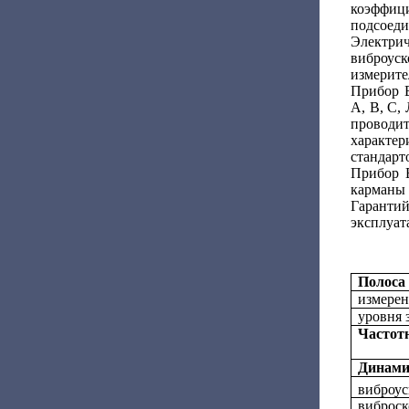
коэффиц
подсоеди
Электрич
виброус
измерите
Прибор 
А, В, С,
проводи
характер
стандарт
Прибор В
карманы 
Гаранти
эксплуат
Полоса 
измерен
уровня 
Частот
Динами
виброус
виброск