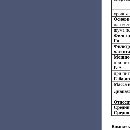
уровня з
Основн
парамет
шума (к
Фильтр
Гц
Фильтр
частота
Мощнос
при пит
В·А
при пит
Габари
Масса и
Диапаз
Относи
Средни
Средняя
Комплек