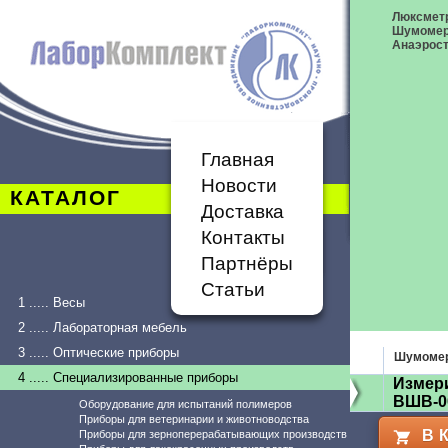
Люксметр
Шумоме
Анаэрост
Главная
Новости
КАТАЛОГ
Доставка
Контакты
Партнёры
Статьи
1 ..... Весы
2 ..... Лабораторная мебель
3 ..... Оптические приборы
Шумоме
4 ..... Специализированные приборы
Измери
ВШВ-0
Оборудование для испытаний полимеров
Приборы для ветеринарии и животноводства
В 
Приборы для зерноперерабатывающих производств