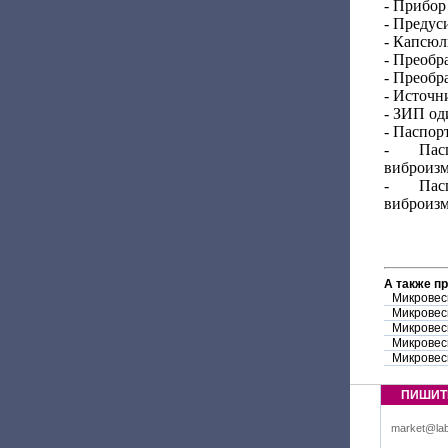
- Прибор
- Предус
- Капсюл
- Преобр
- Преобр
- Источн
- ЗИП од
- Паспор
- Пасп
виброизм
- Пасп
виброизм
А также п
Микровес
Микровес
Микровес
Микровес
Микровес
ПИШИТ
market@lab