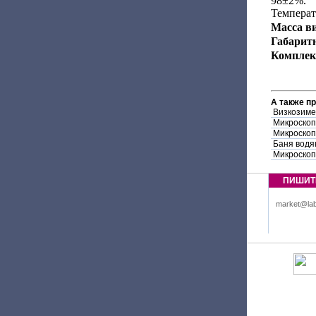
98±2%.
Температу
Масса в
Габарит
Комплек
А также п
Визкозиме
Микроскоп
Микроскоп
Баня водя
Микроскоп
ПИШИТ
market@lab