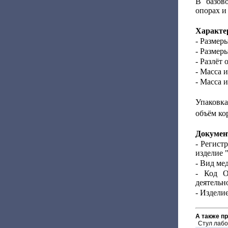
В базов
опорах и 
Характе
- Размер
- Размер
- Разлёт 
- Масса и
- Масса и
Упаковка
объём ко
Докумен
- Регист
изделие 
- Вид ме
- Код О
деятельно
- Издели
А также п
Стул лаб