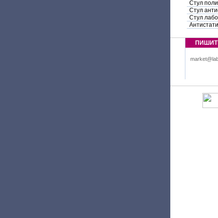
Стул пол
Стул анти
Стул лаб
Антистати
ПИШИТ
market@lab