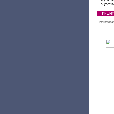
Табурет в
Табурет в
ПИШИТ
market@lab