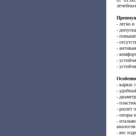
от 01.06
лечебных
Преимущ
- легко и
- допуск
- повыше
- отсутст
- антива
- комфор
- устойч
- устойч
Особенно
- каркас
- удобны
- диамет
- пласти
- разлет 
- опоры 
- италья
аналогов
- вес изде