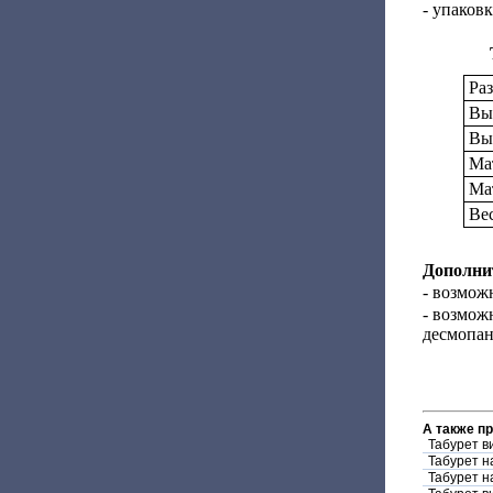
- упаковк
Раз
Вы
Выс
Ма
Ма
Вес
Дополни
- возмож
- возмож
десмопан
А также п
Табурет в
Табурет н
Табурет н