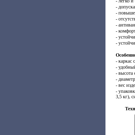
- легко и
- допуск
- повыше
- отсутст
- антива
- комфор
- устойч
- устойч
Особенно
- каркас
- удобны
- высота
- диаметр
- вес изде
- упаковк
3,5 кг), с
Техн