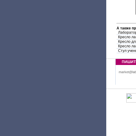
А также п
Лаборатор
Кресло л
Кресло дл
Кресло ла
Стул учен
ПИШИТ
market@lab