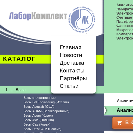
Аналитич
Лаборат
Электро
Счетные
Платфор
Фасовоч
Микрове
Компара
Электрон
Главная
Новости
КАТАЛОГ
Доставка
Контакты
Партнёры
Статьи
1 ..... Весы
Весы отечественные
Аналити
Весы Bel Engineering (Италия)
Весы Acculab (США)
Анализ
Весы ADAM (Великобритания)
Весы Acom (Корея)
Весы Axis (Польша)
В 
Весы Cas (Корея)
Весы DEMCOM (Россия)