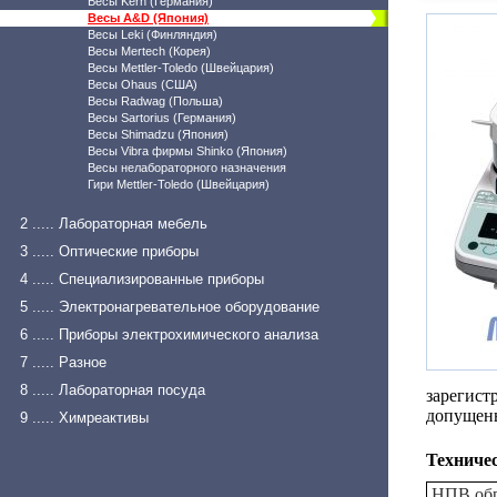
Весы Kern (Германия)
Весы A&D (Япония)
Весы Leki (Финляндия)
Весы Mertech (Корея)
Весы Mettler-Toledo (Швейцария)
Весы Ohaus (США)
Весы Radwag (Польша)
Весы Sartorius (Германия)
Весы Shimadzu (Япония)
Весы Vibra фирмы Shinko (Япония)
Весы нелабораторного назначения
Гири Mettler-Toledo (Швейцария)
2 ..... Лабораторная мебель
3 ..... Оптические приборы
4 ..... Специализированные приборы
5 ..... Электронагревательное оборудование
6 ..... Приборы электрохимического анализа
7 ..... Разное
8 ..... Лабораторная посуда
зарегист
допущены
9 ..... Химреактивы
Техниче
НПВ обр