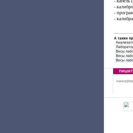
- кабель (
- калибро
- програ
- калибр
А также п
Анализато
Лаборатор
Весы лабо
Весы лабо
Весы лабо
ПИШИТ
market@lab