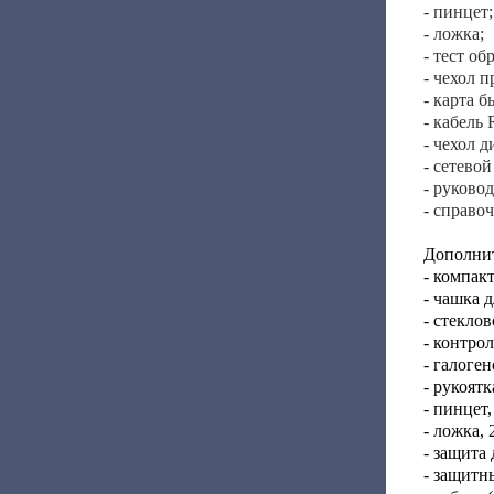
- пинцет;
- ложка;
- тест об
- чехол п
- карта 
- кабель
- чехол д
- сетевой
- руково
- справо
Дополни
- компак
- чашка д
- стеклов
- контрол
- галоген
- рукоятк
- пинцет,
- ложка, 
- защита 
- защитн