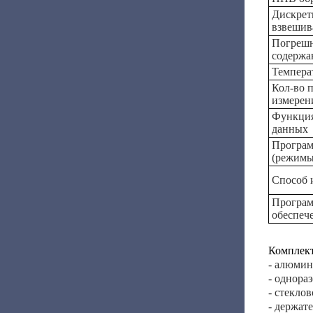
Дискрет
взвешив
Погрешн
содержа
Темпера
Кол-во 
измерен
Функция
данных
Програм
(режимы
Способ 
Програ
обеспеч
Комплект
- алюмин
- однора
- стекло
- держате