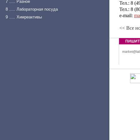
7 ..... Разное
Тел.: 8 (
Тел.: 8 (
8 ..... Лабораторная посуда
e-mail:
ma
9 ..... Химреактивы
<< Все н
ПИШИТ
market@lab