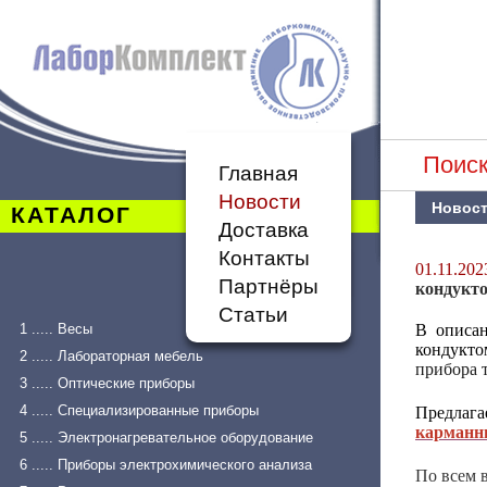
Поиск
Главная
Новости
Новос
КАТАЛОГ
Доставка
Контакты
01.11.202
Партнёры
кондукто
Статьи
1 ..... Весы
В описан
кондукт
2 ..... Лабораторная мебель
прибора т
3 ..... Оптические приборы
4 ..... Специализированные приборы
Предлаг
карманн
5 ..... Электронагревательное оборудование
6 ..... Приборы электрохимического анализа
По всем 