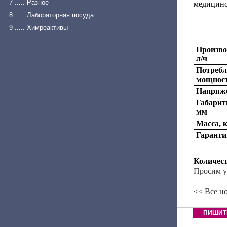
7 ..... Разное
медицинс
8 ..... Лабораторная посуда
9 ..... Химреактивы
Произво
л/ч
Потреб
мощност
Напряже
Габарит
мм
Масса, 
Гаранти
Количест
Просим у
<< Все н
ПИШИТ