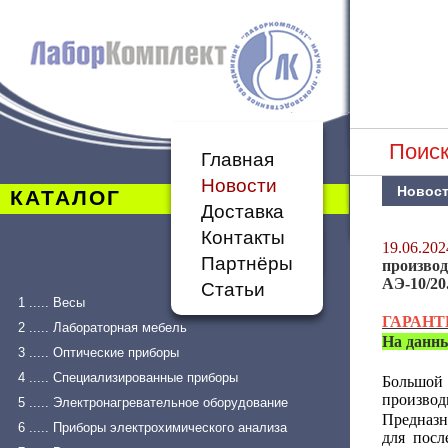
Поиск
Главная
Новости
Новос
КАТАЛОГ
Доставка
Контакты
19.06.202
Партнёры
произво
АЭ-10/20
Статьи
1 ..... Весы
ГАРАН
2 ..... Лабораторная мебель
На данн
3 ..... Оптические приборы
4 ..... Специализированные приборы
Большой
производ
5 ..... Электронагревательное оборудование
Предназн
6 ..... Приборы электрохимического анализа
для посл