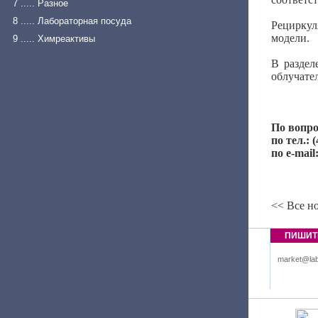
7 ..... Разное
8 ..... Лабораторная посуда
Рециркул
модели.
9 ..... Химреактивы
В раздел
облучате
По вопро
по тел.: 
по e-mail
<< Все н
ПИШИТ
market@lab