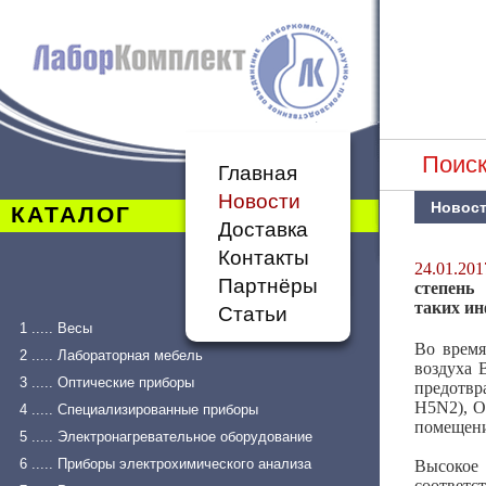
Поиск
Главная
Новости
Новос
КАТАЛОГ
Доставка
Контакты
24.01.201
Партнёры
степень
таких ин
Статьи
1 ..... Весы
Во время
2 ..... Лабораторная мебель
воздуха
3 ..... Оптические приборы
предотв
H5N2), О
4 ..... Специализированные приборы
помещен
5 ..... Электронагревательное оборудование
6 ..... Приборы электрохимического анализа
Высокое
соответст