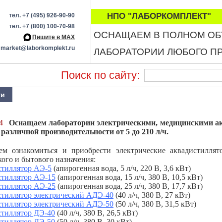
НПО "ЛАБОРКОМПЛЕКТ"
тел. +7 (495) 926-90-90
тел. +7 (800) 100-70-98
ОСНАЩАЕМ В ПОЛНОМ О
Пишите в МАХ
market@laborkomplekt.ru
ЛАБОРАТОРИИ ЛЮБОГО П
Поиск по сайту:
ти
4
Оснащаем лаборатории электрическими, медицинскими ак
различной производительности от 5 до 210 л/ч.
ем ознакомиться и приобрести электрические аквадистилля
кого и бытового назначения:
тиллятор АЭ-5
(апирогенная вода, 5 л/ч, 220 В, 3,6 кВт)
тиллятор АЭ-15
(апирогенная вода, 15 л/ч, 380 В, 10,5 кВт)
тиллятор АЭ-25
(апирогенная вода, 25 л/ч, 380 В, 17,7 кВт)
тиллятор электрический АДЭ-40
(40 л/ч, 380 В, 27 кВт)
тиллятор электрический АДЭ-50
(50 л/ч, 380 В, 31,5 кВт)
тиллятор ДЭ-40
(40 л/ч, 380 В, 26,5 кВт)
тиллятор ДЭ-50
(50 л/ч, 380 В, 30 кВт)