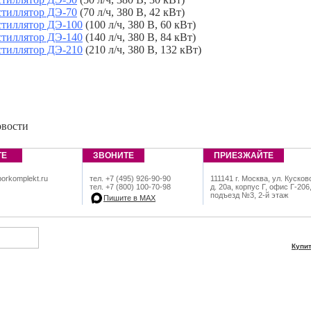
тиллятор ДЭ-70
(70 л/ч, 380 В, 42 кВт)
тиллятор ДЭ-100
(100 л/ч, 380 В, 60 кВт)
тиллятор ДЭ-140
(140 л/ч, 380 В, 84 кВт)
тиллятор ДЭ-210
(210 л/ч, 380 В, 132 кВт)
овости
ТЕ
ЗВОНИТЕ
ПРИЕЗЖАЙТЕ
orkomplekt.ru
тел. +7 (495) 926-90-90
111141 г. Москва, ул. Кусков
тел. +7 (800) 100-70-98
д. 20а, корпус Г, офис Г-206
подъезд №3, 2-й этаж
Пишите в МАХ
Купи