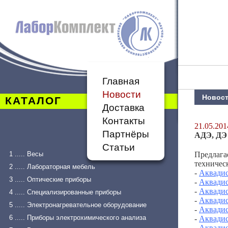
Главная
Новости
Новос
КАТАЛОГ
Доставка
Контакты
21.05.201
Партнёры
АДЭ, ДЭ 
Статьи
1 ..... Весы
Предлага
техничес
2 ..... Лабораторная мебель
-
Аквадис
3 ..... Оптические приборы
-
Аквадис
-
Аквадис
4 ..... Специализированные приборы
-
Аквадис
5 ..... Электронагревательное оборудование
-
Аквадис
6 ..... Приборы электрохимического анализа
-
Аквадис
-
Аквадис