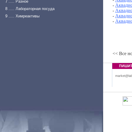
7 ..... Разное
-
Аквадис
8 ..... Лабораторная посуда
-
Аквадис
-
Аквадис
9 ..... Химреактивы
-
Аквадис
<< Все н
ПИШИ
market@lab