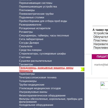
Перекачивающие системы
Перемешивающие устройства
Плотномеры
Пневмометрические трубки
Подъемные столики
Пробоотборники для отбора проб воды
Размораживатели
Ротационные испарители
А также п
Ротаметры
Устройств
Секундомеры, таймеры, часы песочные
Облучател
Сита лабораторные
Пластины S
Сосуды Дьюара
Нагревате
Скальпели
Переливно
Средства поверки
Стерилизаторы, сухожаровые шкафы
ПИШИТ
Счетчики
Сушилки распылительные
Тахометры
market@lab
Твердомеры, разрывные машины, меры
твердости
Термометры
Течетрассопоисковая техника
Толщиномеры
Трубки медицинские
Утилизация медицинских отходов
Ультразвуковые ванны
Физиотерапевтическое оборудование
Фильтры обеззоленные, аэрозольные, приборы для
фильтрования
Холодильное оборудование