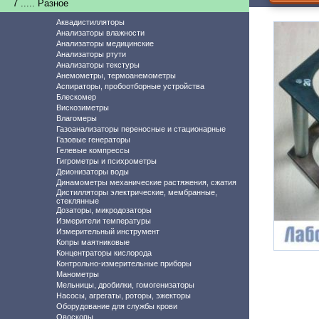
7 ..... Разное
Аквадистилляторы
Анализаторы влажности
Анализаторы медицинские
Анализаторы ртути
Анализаторы текстуры
Анемометры, термоанемометры
Аспираторы, пробоотборные устройства
Блескомер
Вискозиметры
Влагомеры
Газоанализаторы переносные и стационарные
Газовые генераторы
Гелевые компрессы
Гигрометры и психрометры
Деионизаторы воды
Динамометры механические растяжения, сжатия
Дистилляторы электрические, мембранные,
стеклянные
Дозаторы, микродозаторы
Измерители температуры
Измерительный инструмент
Копры маятниковые
Концентраторы кислорода
Контрольно-измерительные приборы
Манометры
Мельницы, дробилки, гомогенизаторы
Насосы, агрегаты, роторы, эжекторы
Оборудование для службы крови
Овоскопы