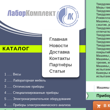
Твердом
Меры тве
Твердоме
Твердоме
Роквелл
Машины д
сжатие,
Твердоме
отпечатк
Твердоме
Главная
Твердоме
Твердом
Новости
Твердом
КАТАЛОГ
Твердом
Доставка
покрыти
Машины 
Контакты
Машины д
трение, 
Партнёры
Машины д
испытан
Статьи
Камеры и
1 ..... Весы
испытан
2 ..... Лабораторная мебель
3 ..... Оптические приборы
Машины 
4 ..... Специализированные приборы
Прибор
5 ..... Электронагревательное оборудование
6 ..... Приборы электрохимического анализа
В 