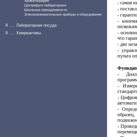
Хроматография
- самая 
Центрифуги лабораторные
- постав
Школьные принадлежности
- гарант
Электроизмерительные приборы и оборудование
- кинем
8 ..... Лабораторная посуда
низкокач
- основн
9 ..... Химреактивы
что гара
- две не
- управ
пульта о
Функции
- Диал
программ
- Измер
стандарт
- Цифров
автомати
- Опред
образец,
подвижно
- Провед
перемеще