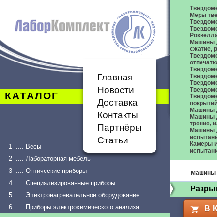
Твердом
Меры тве
Твердоме
Твердоме
Роквелл
Машины д
сжатие,
Твердоме
отпечатк
Твердоме
Главная
Твердоме
Твердом
Новости
Твердом
КАТАЛОГ
Твердом
Доставка
покрыти
Машины 
Контакты
Машины д
трение, 
Партнёры
Машины д
испытан
Статьи
Камеры и
1 ..... Весы
испытан
2 ..... Лабораторная мебель
3 ..... Оптические приборы
Машины 
4 ..... Специализированные приборы
Разры
5 ..... Электронагревательное оборудование
6 ..... Приборы электрохимического анализа
В 