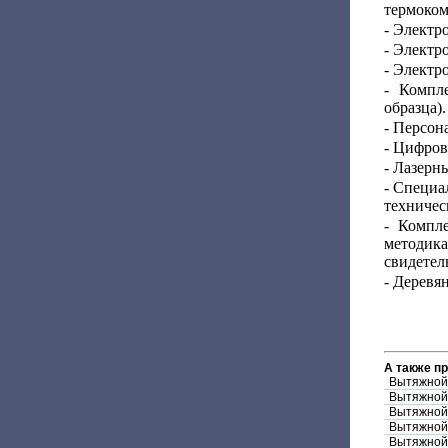
термоком
- Электр
- Электр
- Электр
- Компле
образца).
- Персон
- Цифров
- Лазерн
- Специа
техничес
- Компле
методика
свидетел
- Деревя
А также п
Вытяжной
Вытяжной
Вытяжной
Вытяжной
Вытяжной