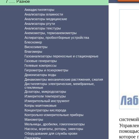
7 ..... Разное
Аквадистилляторы
Анализаторы влажности
Анализаторы медицинские
Анализаторы ртути
Анализаторы текстуры
Анемометры, термоанемометры
Аспираторы, пробоотборные устройства
Блескомер
Вискозиметры
Влагомеры
Газоанализаторы переносные и стационарные
Газовые генераторы
Гелевые компрессы
Гигрометры и психрометры
Деионизаторы воды
Динамометры механические растяжения, сжатия
Дистилляторы электрические, мембранные,
стеклянные
Дозаторы, микродозаторы
Измерители температуры
Измерительный инструмент
Копры маятниковые
Концентраторы кислорода
Контрольно-измерительные приборы
системой
Манометры
Мельницы, дробилки, гомогенизаторы
Управле
Насосы, агрегаты, роторы, эжекторы
помощью
Оборудование для службы крови
которое 
Овоскопы