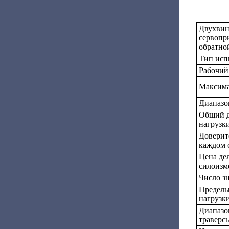
Двухвин
сервопр
обратно
Тип исп
Рабочий
Максима
Диапазо
Общий д
нагрузк
Доверит
каждом 
Цена де
силоизм
Число з
Пределы
нагрузк
Диапазо
траверс