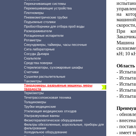
испытани
Перекачивающие системы
управлен
Перемешивающие устройства
Плотномеры
на кото
Пневмометрические трубки
машиной:
Подъемные столики
скорости
Пробоотборники для отбора проб воды
При ком
Размораживатели
Ротационные испарители
Заказчик
Ротаметры
Машина
Секундомеры, таймеры, часы песочные
силоизм
Сита лабораторные
кН; 10 кН
Сосуды Дьюара
Скальпели
Средства поверки
Область
Стерилизаторы, сухожаровые шкафы
- Испыта
Счетчики
Сушилки распылительные
- Испыта
Тахометры
- Испыта
Твердомеры, разрывные машины, меры
твердости
- Испыта
Термометры
- Испыта
Течетрассопоисковая техника
Толщиномеры
Трубки медицинские
Преимущ
Утилизация медицинских отходов
- обновл
Ультразвуковые ванны
- внесе
Физиотерапевтическое оборудование
Фильтры обеззоленные, аэрозольные, приборы для
- постав
фильтрования
- имеет 
Холодильное оборудование