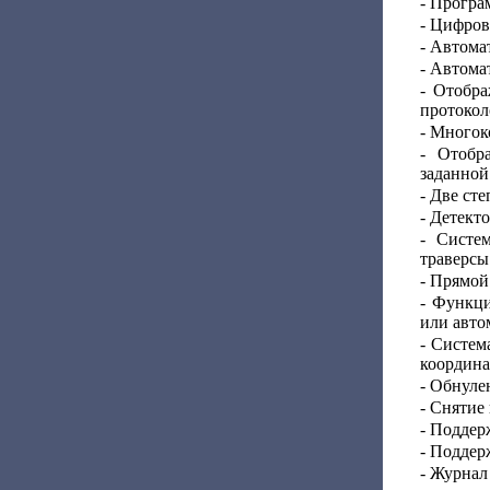
- Програ
- Цифров
- Автома
- Автома
- Отобр
протокол
- Многок
- Отобр
заданной
- Две ст
- Детект
- Систе
траверсы
- Прямой
- Функци
или авто
- Систем
координа
- Обнуле
- Снятие
- Поддер
- Поддер
- Журнал