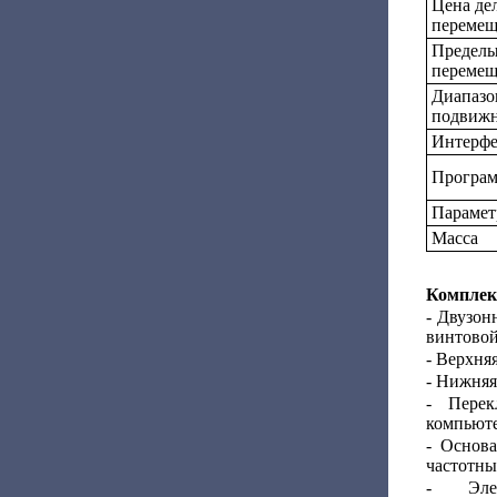
Цена де
перемещ
Пределы
перемещ
Диапазо
подвижн
Интерф
Програм
Парамет
Масса
Комплек
- Двузон
винтовой
- Верхняя
- Нижняя
- Перек
компьюте
- Основ
частотны
- Элек