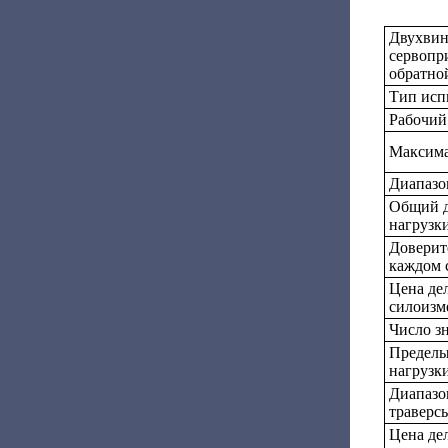
Двухвин
сервопр
обратно
Тип исп
Рабочий
Максима
Диапазо
Общий д
нагрузк
Доверит
каждом 
Цена де
силоизм
Число з
Пределы
нагрузк
Диапазо
траверс
Цена де