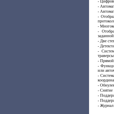
- Цифров
- Автома
- Автома
- Отобр
протокол
- Многок
- Отобр
заданной
- Две ст
- Детект
- Систе
траверсы
- Прямой
- Функци
или авто
- Систем
координа
- Обнуле
- Снятие
- Поддер
- Поддер
- Журнал