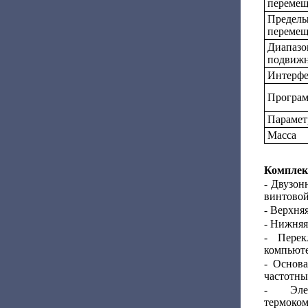
перемещ
Пределы
перемещ
Диапазо
подвижн
Интерф
Програм
Парамет
Масса
Комплек
- Двузон
винтовой
- Верхняя
- Нижняя
- Перек
компьюте
- Основ
частотны
- Элек
термоком