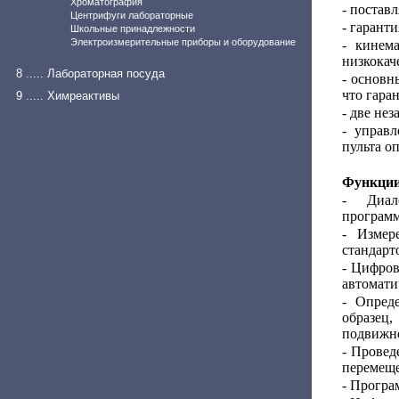
Хроматография
- постав
Центрифуги лабораторные
- гарант
Школьные принадлежности
Электроизмерительные приборы и оборудование
- кинем
низкокач
8 ..... Лабораторная посуда
- основн
что гара
9 ..... Химреактивы
- две не
- управ
пульта о
Функции
- Диал
программ
- Измер
стандарт
- Цифров
автомати
- Опред
образец,
подвижно
- Провед
перемеще
- Програ