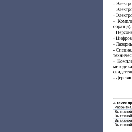
- Электр
- Электр
- Электр
- Компле
образца).
- Персон
- Цифров
- Лазерн
- Специа
техничес
- Компле
методика
свидетел
- Деревя
А также п
Разрывна
Вытяжной
Вытяжной
Вытяжной
Вытяжной