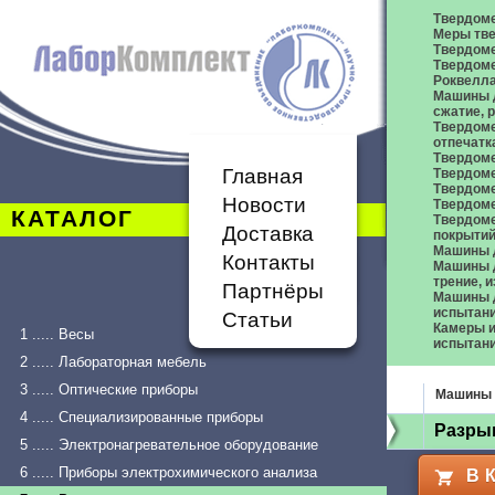
Твердом
Меры тве
Твердоме
Твердоме
Роквелл
Машины д
сжатие,
Твердоме
отпечатк
Твердоме
Главная
Твердоме
Твердом
Новости
Твердом
КАТАЛОГ
Твердом
Доставка
покрыти
Машины 
Контакты
Машины д
трение, 
Партнёры
Машины д
испытан
Статьи
Камеры и
1 ..... Весы
испытан
2 ..... Лабораторная мебель
3 ..... Оптические приборы
Машины 
4 ..... Специализированные приборы
Разры
5 ..... Электронагревательное оборудование
6 ..... Приборы электрохимического анализа
В 