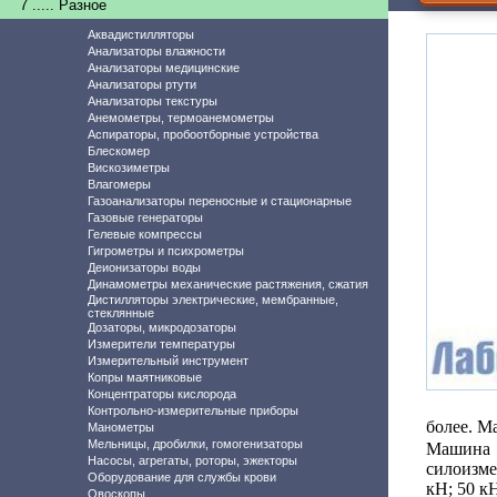
7 ..... Разное
Аквадистилляторы
Анализаторы влажности
Анализаторы медицинские
Анализаторы ртути
Анализаторы текстуры
Анемометры, термоанемометры
Аспираторы, пробоотборные устройства
Блескомер
Вискозиметры
Влагомеры
Газоанализаторы переносные и стационарные
Газовые генераторы
Гелевые компрессы
Гигрометры и психрометры
Деионизаторы воды
Динамометры механические растяжения, сжатия
Дистилляторы электрические, мембранные,
стеклянные
Дозаторы, микродозаторы
Измерители температуры
Измерительный инструмент
Копры маятниковые
Концентраторы кислорода
Контрольно-измерительные приборы
более. М
Манометры
Мельницы, дробилки, гомогенизаторы
Машина
Насосы, агрегаты, роторы, эжекторы
силоизме
Оборудование для службы крови
кН; 50 кН
Овоскопы