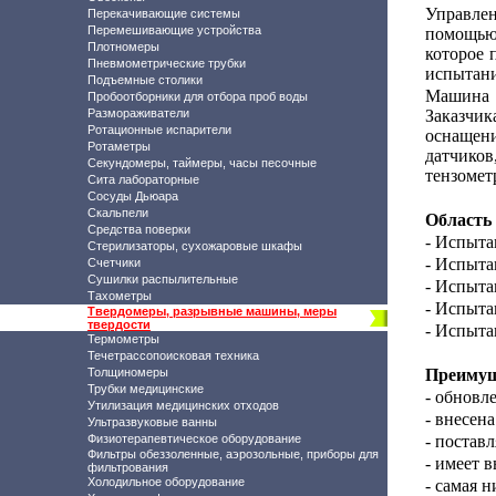
Управле
Перекачивающие системы
Перемешивающие устройства
помощью
Плотномеры
которое 
Пневмометрические трубки
испытани
Подъемные столики
Машина 
Пробоотборники для отбора проб воды
Размораживатели
Заказчи
Ротационные испарители
оснащени
Ротаметры
датчико
Секундомеры, таймеры, часы песочные
тензомет
Сита лабораторные
Сосуды Дьюара
Скальпели
Область
Средства поверки
- Испыта
Стерилизаторы, сухожаровые шкафы
- Испыта
Счетчики
Сушилки распылительные
- Испыта
Тахометры
- Испыта
Твердомеры, разрывные машины, меры
твердости
- Испыта
Термометры
Течетрассопоисковая техника
Толщиномеры
Преимущ
Трубки медицинские
- обновл
Утилизация медицинских отходов
- внесе
Ультразвуковые ванны
Физиотерапевтическое оборудование
- постав
Фильтры обеззоленные, аэрозольные, приборы для
- имеет 
фильтрования
Холодильное оборудование
- самая 