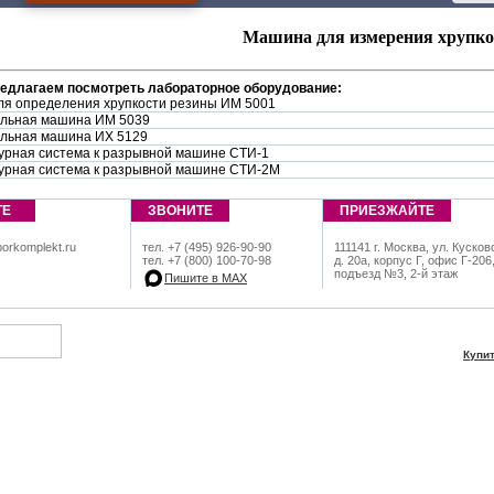
Машина для измерения хрупко
редлагаем посмотреть лабораторное оборудование:
ля определения хрупкости резины ИМ 5001
льная машина ИМ 5039
льная машина ИХ 5129
урная система к разрывной машине СТИ-1
урная система к разрывной машине СТИ-2М
ТЕ
ЗВОНИТЕ
ПРИЕЗЖАЙТЕ
orkomplekt.ru
тел. +7 (495) 926-90-90
111141 г. Москва, ул. Кусков
тел. +7 (800) 100-70-98
д. 20а, корпус Г, офис Г-206
подъезд №3, 2-й этаж
Пишите в МАХ
Купи