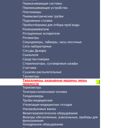
Перекачивающие системы
Перемешивающие устройства
Плотномеры
Пневмометрические трубки
Подъемные столики
Пробоотборники для отбора проб воды
Размораживатели
Ротационные испарители
Ротаметры
Секундомеры, таймеры, часы песочные
Сита лабораторные
Сосуды Дьюара
Скальпели
Средства поверки
Стерилизаторы, сухожаровые шкафы
Счетчики
Сушилки распылительные
Тахометры
Твердомеры, разрывные машины, меры
твердости
Термометры
Течетрассопоисковая техника
Толщиномеры
Трубки медицинские
Утилизация медицинских отходов
Ультразвуковые ванны
Физиотерапевтическое оборудование
Фильтры обеззоленные, аэрозольные, приборы для
фильтрования
Холодильное оборудование