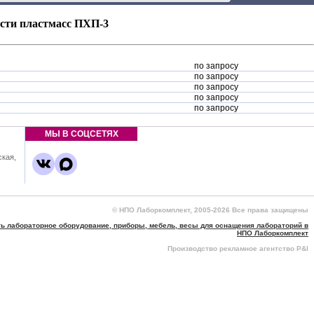
сти пластмасс ПХП-3
по запросу
по запросу
по запросу
по запросу
по запросу
МЫ В СОЦСЕТЯХ
ская,
,
© НПО Лаборкомплект, 2005-2026 Все права защищены
ть лабораторное оборудование, приборы, мебель, весы для оснащения лабораторий в
НПО Лаборкомплект
Производство рекламное агентство P&I