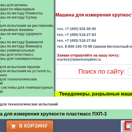
еры для резины
рдости образцовые
ры по методу Роквелла
Машина для измерения хрупкост
ры по методу Супер-
а
ля испытания на растяжение,
тел. +7 (495) 926-90-90
 разрывные машины
ры по методу ударного
тел. +7 (495) 518-27-83
а
тел. +7 (495) 518-27-84
ры по методу Бриннеля
ры по методу Виккерса
тел. 8-800-100-70-98 (звонок бесплатный п
еры универсальные
еры для пластмасс
Заявки отправляйте на нашу почту:
еры для лакокрасочных
market@laborkomplekt.ru
й
для испытания пружин
Поиск по сайту:
ля испытания на усталость,
износ
ля технологических
ий
 системы для температурных
ий
Твердомеры, разрывные маши
для технологических испытаний
 для измерения хрупкости пластмасс ПХП-3
В КОРЗИНУ