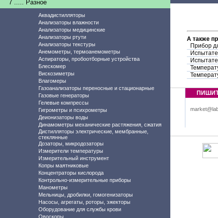
7 ..... Разное
Аквадистилляторы
Анализаторы влажности
Анализаторы медицинские
Анализаторы ртути
А также п
Анализаторы текстуры
Прибор д
Анемометры, термоанемометры
Испытате
Аспираторы, пробоотборные устройства
Испытате
Блескомер
Температ
Вискозиметры
Температ
Влагомеры
Газоанализаторы переносные и стационарные
ПИШИ
Газовые генераторы
Гелевые компрессы
market@lab
Гигрометры и психрометры
Деионизаторы воды
Динамометры механические растяжения, сжатия
Дистилляторы электрические, мембранные,
стеклянные
Дозаторы, микродозаторы
Измерители температуры
Измерительный инструмент
Копры маятниковые
Концентраторы кислорода
Контрольно-измерительные приборы
Манометры
Мельницы, дробилки, гомогенизаторы
Насосы, агрегаты, роторы, эжекторы
Оборудование для службы крови
Овоскопы