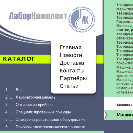
Твердом
Меры тве
Твердоме
Твердоме
Роквелл
Машины д
сжатие,
Твердоме
отпечатк
Твердоме
Главная
Твердоме
Твердом
Новости
Твердом
КАТАЛОГ
Твердом
Доставка
покрыти
Машины 
Контакты
Машины д
трение, 
Партнёры
Машины д
испытан
Статьи
Камеры и
1 ..... Весы
испытан
2 ..... Лабораторная мебель
3 ..... Оптические приборы
Машины 
4 ..... Специализированные приборы
Машина
5 ..... Электронагревательное оборудование
6 ..... Приборы электрохимического анализа