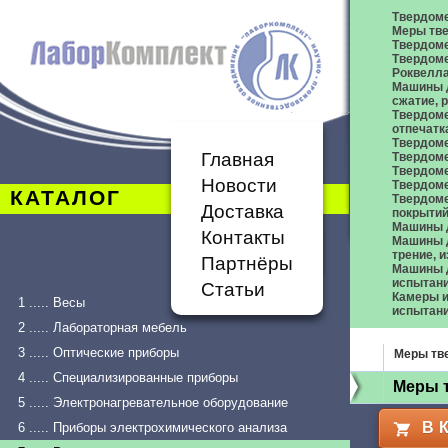
Твердом
Меры тве
Твердоме
Твердоме
Роквелл
Машины д
сжатие,
Твердоме
отпечатк
Твердоме
Главная
Твердоме
Твердом
Новости
Твердом
КАТАЛОГ
Твердом
Доставка
покрыти
Машины 
Контакты
Машины д
трение, 
Партнёры
Машины д
испытан
Статьи
Камеры и
1 ..... Весы
испытан
2 ..... Лабораторная мебель
3 ..... Оптические приборы
Меры тв
4 ..... Специализированные приборы
Меры 
5 ..... Электронагревательное оборудование
В 
6 ..... Приборы электрохимического анализа