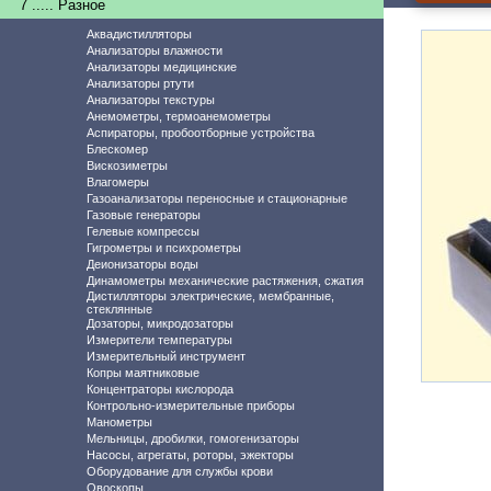
7 ..... Разное
Аквадистилляторы
Анализаторы влажности
Анализаторы медицинские
Анализаторы ртути
Анализаторы текстуры
Анемометры, термоанемометры
Аспираторы, пробоотборные устройства
Блескомер
Вискозиметры
Влагомеры
Газоанализаторы переносные и стационарные
Газовые генераторы
Гелевые компрессы
Гигрометры и психрометры
Деионизаторы воды
Динамометры механические растяжения, сжатия
Дистилляторы электрические, мембранные,
стеклянные
Дозаторы, микродозаторы
Измерители температуры
Измерительный инструмент
Копры маятниковые
Концентраторы кислорода
Контрольно-измерительные приборы
Манометры
Мельницы, дробилки, гомогенизаторы
Насосы, агрегаты, роторы, эжекторы
Оборудование для службы крови
Овоскопы