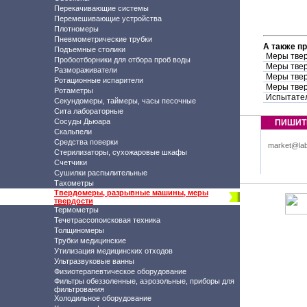
Перекачивающие системы
Перемешивающие устройства
Плотномеры
Пневмометрические трубки
А также п
Подъемные столики
Меры тве
Пробоотборники для отбора проб воды
Меры тве
Размораживатели
Меры тве
Ротационные испарители
Меры тве
Ротаметры
Испытател
Секундомеры, таймеры, часы песочные
Сита лабораторные
Сосуды Дьюара
ПИШИТ
Скальпели
Средства поверки
market@lab
Стерилизаторы, сухожаровые шкафы
Счетчики
Сушилки распылительные
Тахометры
Твердомеры, разрывные машины, меры
твердости
Термометры
Течетрассопоисковая техника
Толщиномеры
Трубки медицинские
Утилизация медицинских отходов
Ультразвуковые ванны
Физиотерапевтическое оборудование
Фильтры обеззоленные, аэрозольные, приборы для
фильтрования
Холодильное оборудование