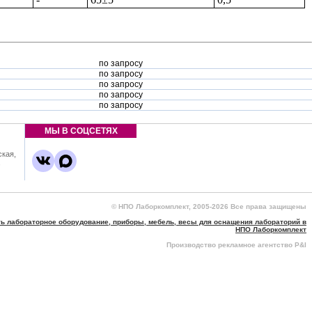
по запросу
по запросу
по запросу
по запросу
по запросу
МЫ В СОЦСЕТЯХ
ская,
,
© НПО Лаборкомплект, 2005-2026 Все права защищены
ть лабораторное оборудование, приборы, мебель, весы для оснащения лабораторий в
НПО Лаборкомплект
Производство рекламное агентство P&I