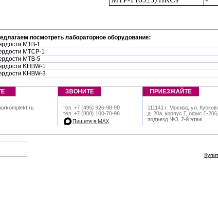
редлагаем посмотреть лабораторное оборудование:
ердости МТВ-1
ердости МТСР-1
ердости МТВ-5
ердости KHBW-1
ердости KHBW-3
ТЕ
ЗВОНИТЕ
ПРИЕЗЖАЙТЕ
orkomplekt.ru
тел. +7 (495) 926-90-90
111141 г. Москва, ул. Кусков
тел. +7 (800) 100-70-98
д. 20а, корпус Г, офис Г-206
подъезд №3, 2-й этаж
Пишите в МАХ
Купи