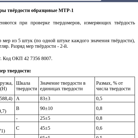
ры твёрдости образцовые МТР-1
няются при проверке твердомеров, измеряющих твёрдость
 мер из 5 штук (по одной штуке каждого значения твёрдости),
яр. Разряд мер твёрдости - 2-й.
г. Код ОКП 42 7356 8007.
ер твердости:
рузка,
Шкала
Значение твердости в
Размах, % от
 (Н)
твердости
единицах твердости
числа твердости
(588,4)
A
83±3
0,5
B
90±10
0,8
0,7)
-
25±5
0,8
С
45±5
0,6
71)
-
65±5
0,5