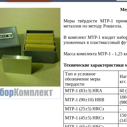
Ме
Меры твёрдости МТР-1 приме
металлов по методу Роквелла.
В комплект МТР-1 входит набор
уложенных в пластмассовый футл
Масса комплекта МТР-1 - 1,25 к
Технические характеристики м
Тип и условное
Наг
обозначение меры
кгс
твердости
МТР-1 (83±3) НRA
60 
100
МТP-1 (90±10) НRB
(98
МТP-1 (25±5) НRCэ
-
150
МТР-1 (45±5) НRCэ
(14
МТР-1 (65±5) НRCэ
-