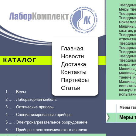
Твердом
Меры тве
Твердоме
Твердоме
Роквелл
Машины д
сжатие,
Твердоме
отпечатк
Твердоме
Главная
Твердоме
Твердом
Новости
Твердом
КАТАЛОГ
Твердом
Доставка
покрыти
Машины 
Контакты
Машины д
трение, 
Партнёры
Машины д
испытан
Статьи
Камеры и
1 ..... Весы
испытан
2 ..... Лабораторная мебель
3 ..... Оптические приборы
Меры тв
4 ..... Специализированные приборы
Меры 
5 ..... Электронагревательное оборудование
6 ..... Приборы электрохимического анализа