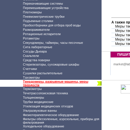
Перекачивающие системы
Перемешивающие устройства
Плотномеры
Пневмометрические трубки
Подъемные столики
А также п
Пробоотборники для отбора проб воды
Меры тв
Размораживатели
Меры тв
Ротационные испарители
Меры тв
Ротаметры
Меры тв
Секундомеры, таймеры, часы песочные
Меры тв
Сита лабораторные
Сосуды Дьюара
ПИШИ
Скальпели
Средства поверки
market@lab
Стерилизаторы, сухожаровые шкафы
Счетчики
Сушилки распылительные
Тахометры
Твердомеры, разрывные машины, меры
твердости
Термометры
Течетрассопоисковая техника
Толщиномеры
Трубки медицинские
Утилизация медицинских отходов
Ультразвуковые ванны
Физиотерапевтическое оборудование
Фильтры обеззоленные, аэрозольные, приборы для
фильтрования
Холодильное оборудование