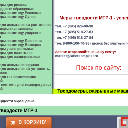
еры для резины
рдости образцовые
ры по методу Роквелла
ры по методу Супер-
Меры твердости МТР-1 - успей
а
ля испытания на растяжение,
тел. +7 (495) 926-90-90
 разрывные машины
тел. +7 (495) 518-27-83
ры по методу ударного
а
тел. +7 (495) 518-27-84
ры по методу Бриннеля
тел. 8-800-100-70-98 (звонок бесплатный п
ры по методу Виккерса
еры универсальные
Заявки отправляйте на нашу почту:
еры для пластмасс
market@laborkomplekt.ru
еры для лакокрасочных
й
для испытания пружин
Поиск по сайту:
ля испытания на усталость,
износ
ля технологических
ий
 системы для температурных
ий
Твердомеры, разрывные маши
ердости образцовые
твердости МТР-1
В КОРЗИНУ