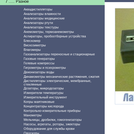
7 ..... Разное
Аквадистилляторы
Анализаторы влажности
Анализаторы медицинские
Анализаторы ртути
Анализаторы текстуры
Анемометры, термоанемометры
Аспираторы, пробоотборные устройства
Блескомер
Вискозиметры
Влагомеры
Газоанализаторы переносные и стационарные
Газовые генераторы
Гелевые компрессы
Гигрометры и психрометры
Деионизаторы воды
Динамометры механические растяжения, сжатия
Дистилляторы электрические, мембранные,
стеклянные
Дозаторы, микродозаторы
Измерители температуры
Измерительный инструмент
Копры маятниковые
Концентраторы кислорода
Контрольно-измерительные приборы
Манометры
Мельницы, дробилки, гомогенизаторы
Насосы, агрегаты, роторы, эжекторы
Оборудование для службы крови
Овоскопы