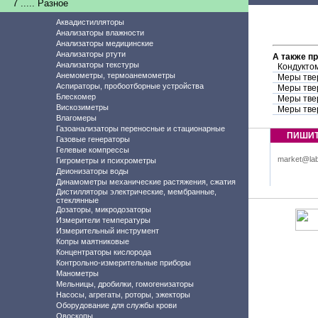
7 ..... Разное
Аквадистилляторы
Анализаторы влажности
Анализаторы медицинские
Анализаторы ртути
А также п
Анализаторы текстуры
Кондуктом
Анемометры, термоанемометры
Меры тве
Аспираторы, пробоотборные устройства
Меры тве
Блескомер
Меры тве
Вискозиметры
Меры тве
Влагомеры
Газоанализаторы переносные и стационарные
ПИШИ
Газовые генераторы
Гелевые компрессы
market@lab
Гигрометры и психрометры
Деионизаторы воды
Динамометры механические растяжения, сжатия
Дистилляторы электрические, мембранные,
стеклянные
Дозаторы, микродозаторы
Измерители температуры
Измерительный инструмент
Копры маятниковые
Концентраторы кислорода
Контрольно-измерительные приборы
Манометры
Мельницы, дробилки, гомогенизаторы
Насосы, агрегаты, роторы, эжекторы
Оборудование для службы крови
Овоскопы