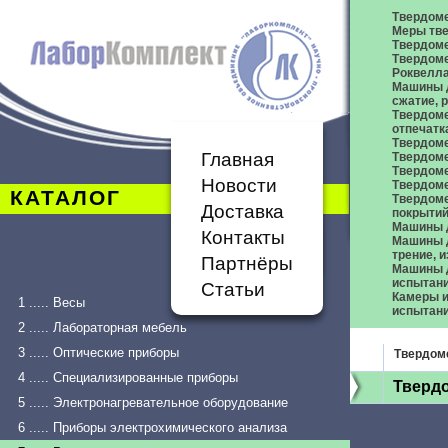
Твердом
Меры тве
Твердоме
Твердоме
Роквелл
Машины д
сжатие,
Твердоме
отпечатк
Твердоме
Главная
Твердоме
Твердом
Новости
Твердом
КАТАЛОГ
Твердом
Доставка
покрыти
Машины 
Контакты
Машины д
трение, 
Партнёры
Машины д
испытан
Статьи
Камеры и
1 ..... Весы
испытан
2 ..... Лабораторная мебель
3 ..... Оптические приборы
Твердом
4 ..... Специализированные приборы
Твердо
5 ..... Электронагревательное оборудование
6 ..... Приборы электрохимического анализа