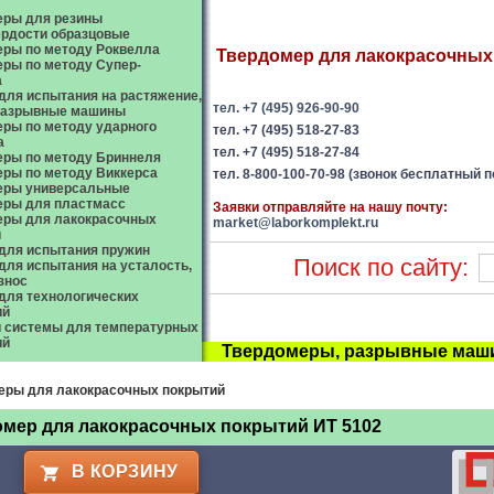
еры для резины
рдости образцовые
ры по методу Роквелла
Твердомер для лакокрасочных 
ры по методу Супер-
а
ля испытания на растяжение,
тел. +7 (495) 926-90-90
 разрывные машины
ры по методу ударного
тел. +7 (495) 518-27-83
а
тел. +7 (495) 518-27-84
ры по методу Бриннеля
ры по методу Виккерса
тел. 8-800-100-70-98 (звонок бесплатный п
еры универсальные
еры для пластмасс
Заявки отправляйте на нашу почту:
еры для лакокрасочных
market@laborkomplekt.ru
й
для испытания пружин
Поиск по сайту:
ля испытания на усталость,
износ
ля технологических
ий
 системы для температурных
ий
Твердомеры, разрывные маши
еры для лакокрасочных покрытий
мер для лакокрасочных покрытий ИТ 5102
В КОРЗИНУ