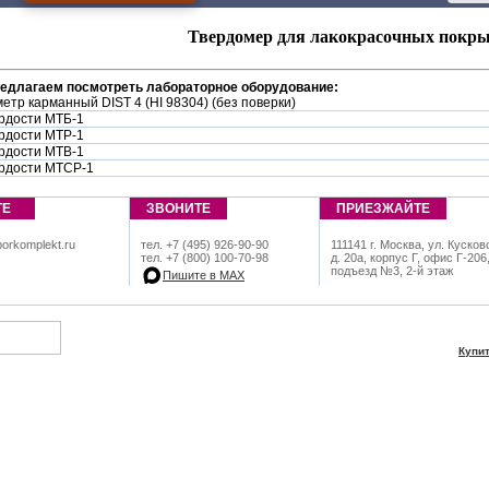
Твердомер для лакокрасочных покрыт
редлагаем посмотреть лабораторное оборудование:
етр карманный DIST 4 (HI 98304) (без поверки)
рдости МТБ-1
рдости МТР-1
рдости МТВ-1
рдости МТСР-1
ТЕ
ЗВОНИТЕ
ПРИЕЗЖАЙТЕ
orkomplekt.ru
тел. +7 (495) 926-90-90
111141 г. Москва, ул. Кусков
тел. +7 (800) 100-70-98
д. 20а, корпус Г, офис Г-206
подъезд №3, 2-й этаж
Пишите в МАХ
Купи