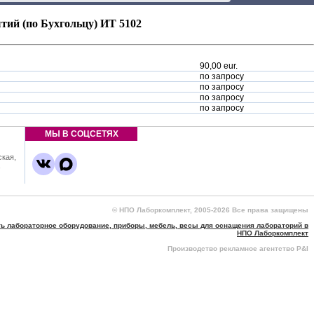
ий (по Бухгольцу) ИТ 5102
90,00 eur.
по запросу
по запросу
по запросу
по запросу
МЫ В СОЦСЕТЯХ
ская,
,
© НПО Лаборкомплект, 2005-2026 Все права защищены
ть лабораторное оборудование, приборы, мебель, весы для оснащения лабораторий в
НПО Лаборкомплект
Производство рекламное агентство P&I