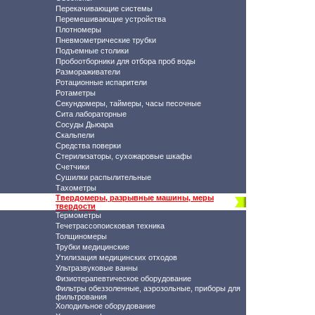
Перекачивающие системы
Перемешивающие устройства
Плотномеры
Пневмометрические трубки
Подъемные столики
Пробоотборники для отбора проб воды
Размораживатели
Ротационные испарители
Ротаметры
Секундомеры, таймеры, часы песочные
Сита лабораторные
Сосуды Дьюара
Скальпели
Средства поверки
Стерилизаторы, сухожаровые шкафы
Счетчики
Сушилки распылительные
Тахометры
Твердомеры, разрывные машины, меры
твердости
Термометры
Течетрассопоисковая техника
Толщиномеры
Трубки медицинские
Утилизация медицинских отходов
Ультразвуковые ванны
Физиотерапевтическое оборудование
Фильтры обеззоленные, аэрозольные, приборы для
фильтрования
Холодильное оборудование