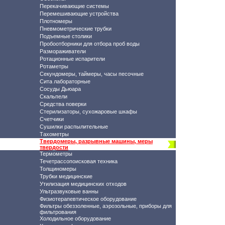
Перекачивающие системы
Перемешивающие устройства
Плотномеры
Пневмометрические трубки
Подъемные столики
Пробоотборники для отбора проб воды
Размораживатели
Ротационные испарители
Ротаметры
Секундомеры, таймеры, часы песочные
Сита лабораторные
Сосуды Дьюара
Скальпели
Средства поверки
Стерилизаторы, сухожаровые шкафы
Счетчики
Сушилки распылительные
Тахометры
Твердомеры, разрывные машины, меры
твердости
Термометры
Течетрассопоисковая техника
Толщиномеры
Трубки медицинские
Утилизация медицинских отходов
Ультразвуковые ванны
Физиотерапевтическое оборудование
Фильтры обеззоленные, аэрозольные, приборы для
фильтрования
Холодильное оборудование