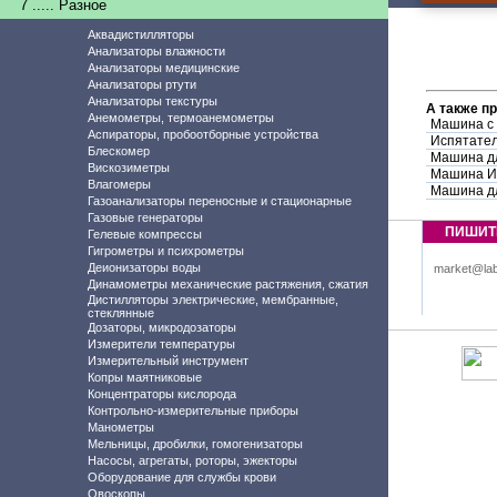
7 ..... Разное
Аквадистилляторы
Анализаторы влажности
Анализаторы медицинские
Анализаторы ртути
Анализаторы текстуры
А также п
Анемометры, термоанемометры
Машина с 
Аспираторы, пробоотборные устройства
Испятател
Блескомер
Машина дл
Вискозиметры
Машина И
Влагомеры
Машина дл
Газоанализаторы переносные и стационарные
Газовые генераторы
ПИШИТ
Гелевые компрессы
Гигрометры и психрометры
Деионизаторы воды
market@lab
Динамометры механические растяжения, сжатия
Дистилляторы электрические, мембранные,
стеклянные
Дозаторы, микродозаторы
Измерители температуры
Измерительный инструмент
Копры маятниковые
Концентраторы кислорода
Контрольно-измерительные приборы
Манометры
Мельницы, дробилки, гомогенизаторы
Насосы, агрегаты, роторы, эжекторы
Оборудование для службы крови
Овоскопы