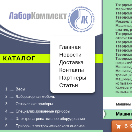
Твердом
Меры тве
Твердоме
Твердоме
Роквелл
Машины д
сжатие,
Твердоме
отпечатк
Твердоме
Главная
Твердоме
Твердом
Новости
Твердом
КАТАЛОГ
Твердом
Доставка
покрыти
Машины 
Контакты
Машины д
трение, 
Партнёры
Машины д
испытан
Статьи
Камеры и
1 ..... Весы
испытан
2 ..... Лабораторная мебель
3 ..... Оптические приборы
Машины 
4 ..... Специализированные приборы
Машин
5 ..... Электронагревательное оборудование
В 
6 ..... Приборы электрохимического анализа