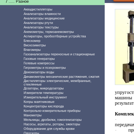
7 ..... Разное
Аквадистилляторы
Анализаторы влажности
Анализаторы медицинские
Анализаторы ртути
Анализаторы текстуры
Анемометры, термоанемометры
Аспираторы, пробоотборные устройства
Блескомер
Вискозиметры
Влагомеры
Газоанализаторы переносные и стационарные
Газовые генераторы
Гелевые компрессы
Гигрометры и психрометры
Деионизаторы воды
Динамометры механические растяжения, сжатия
Дистилляторы электрические, мембранные,
стеклянные
Дозаторы, микродозаторы
упругост
Измерители температуры
машины
Измерительный инструмент
Копры маятниковые
результа
Концентраторы кислорода
Контрольно-измерительные приборы
Комплек
Манометры
·
Мельницы, дробилки, гомогенизаторы
передача
Насосы, агрегаты, роторы, эжекторы
Оборудование для службы крови
пр
·
Овоскопы