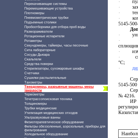
пу
·
Перекачивающие системы
за
·
Перемешивающие устройства
те
·
Плотномеры
ко
Пневмометрические трубки
·
Подъемные столики
5145-500-
Пробоотборники для отбора проб воды
Доп
Размораживатели
ун
·
Ротационные испарители
·
Ротаметры
сплющив
Секундомеры, таймеры, часы песочные
Сита лабораторные
из
·
Сосуды Дьюара
с
·
Скальпели
°С;
Средства поверки
ди
·
Стерилизаторы, сухожаровые шкафы
Счетчики
Сушилки распылительные
Се
Тахометры
5145-500
Твердомеры, разрывные машины, меры
Сер
твердости
Термометры
№ 4216.
Течетрассопоисковая техника
ИР 
Толщиномеры
регулир
Трубки медицинские
Казахста
Утилизация медицинских отходов
Ультразвуковые ванны
Физиотерапевтическое оборудование
Фильтры обеззоленные, аэрозольные, приборы для
фильтрования
Наиболь
Холодильное оборудование