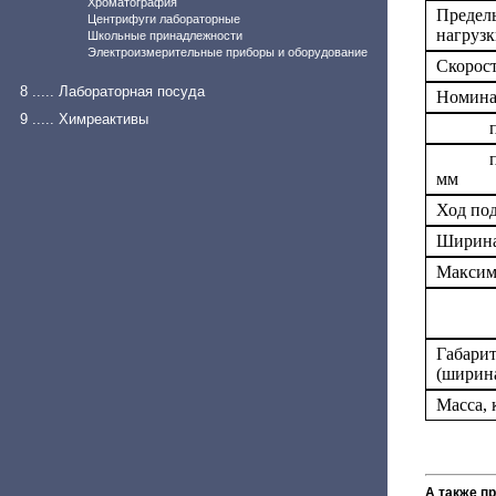
Хроматография
Предел
Центрифуги лабораторные
нагрузк
Школьные принадлежности
Электроизмерительные приборы и оборудование
Скорост
8 ..... Лабораторная посуда
Номина
9 ..... Химреактивы
при и
при из
мм
Ход под
Ширина
Максим
Габари
(ширина
Масса, 
А также п