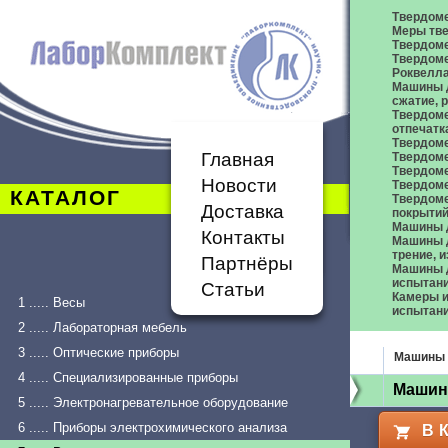
Твердом
Меры тве
Твердоме
Твердоме
Роквелл
Машины д
сжатие,
Твердоме
отпечатк
Твердоме
Главная
Твердоме
Твердом
Новости
Твердом
КАТАЛОГ
Твердом
Доставка
покрыти
Машины 
Контакты
Машины д
трение, 
Партнёры
Машины д
испытан
Статьи
Камеры и
1 ..... Весы
испытан
2 ..... Лабораторная мебель
3 ..... Оптические приборы
Машины 
4 ..... Специализированные приборы
Машина
5 ..... Электронагревательное оборудование
6 ..... Приборы электрохимического анализа
В 