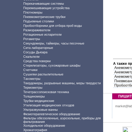
Перекачивающие системы
Перемешивающие устройства
Плотномеры
Пневмометрические трубки
Подъемные столики
Пробоотборники для отбора проб воды
Размораживатели
Ротационные испарители
Ротаметры
Секундомеры, таймеры, часы песочные
Сита лабораторные
Сосуды Дьюара
Скальпели
Средства поверки
А также п
Стерилизаторы, сухожаровые шкафы
Анемометр
Счетчики
Анемометр
Сушилки распылительные
Анемометр
Тахометры
Пневмоан
Твердомеры, разрывные машины, меры твердости
Пробоотбо
Термометры
Течетрассопоисковая техника
ПИШИТ
Толщиномеры
Трубки медицинские
Утилизация медицинских отходов
market@lab
Ультразвуковые ванны
Физиотерапевтическое оборудование
Фильтры обеззоленные, аэрозольные, приборы для
фильтрования
Холодильное оборудование
Хроматография