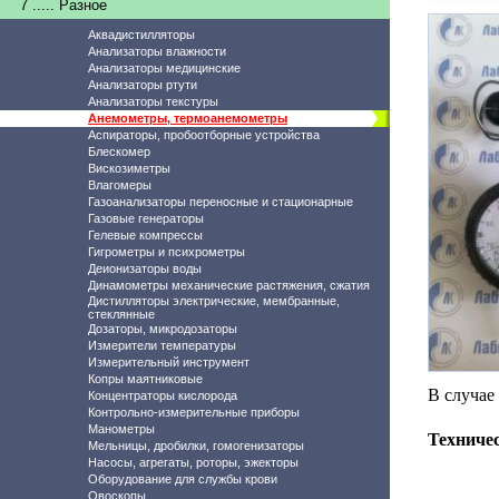
7 ..... Разное
Аквадистилляторы
Анализаторы влажности
Анализаторы медицинские
Анализаторы ртути
Анализаторы текстуры
Анемометры, термоанемометры
Аспираторы, пробоотборные устройства
Блескомер
Вискозиметры
Влагомеры
Газоанализаторы переносные и стационарные
Газовые генераторы
Гелевые компрессы
Гигрометры и психрометры
Деионизаторы воды
Динамометры механические растяжения, сжатия
Дистилляторы электрические, мембранные,
стеклянные
Дозаторы, микродозаторы
Измерители температуры
Измерительный инструмент
Копры маятниковые
В случае
Концентраторы кислорода
Контрольно-измерительные приборы
Манометры
Техниче
Мельницы, дробилки, гомогенизаторы
Насосы, агрегаты, роторы, эжекторы
Оборудование для службы крови
Овоскопы