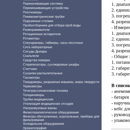
Перекачивающие системы
1.
диапаз
Перемешивающие устройства
2. единиц
Плотномеры
3. погреш
Пневмометрические трубки
Подъемные столики
4. разреш
Пробоотборники для отбора проб воды
- Измере
Размораживатели
1.
диапаз
Ротационные испарители
Ротаметры
2. едини
Секундомеры, таймеры, часы песочные
3. погре
Сита лабораторные
4. разреш
Сосуды Дьюара
Скальпели
- Общие 
Средства поверки
1.
питани
Стерилизаторы, сухожаровые шкафы
2. габари
Счетчики
Сушилки распылительные
3. габари
Тахометры
Твердомеры, разрывные машины, меры твердости
В список
Термометры
Течетрассопоисковая техника
-
анемоме
Толщиномеры
- батарея
Трубки медицинские
- наручн
Утилизация медицинских отходов
Ультразвуковые ванны
- кейс дл
Физиотерапевтическое оборудование
- руковод
Фильтры обеззоленные, аэрозольные, приборы для
- упаково
фильтрования
Холодильное оборудование
Хроматография