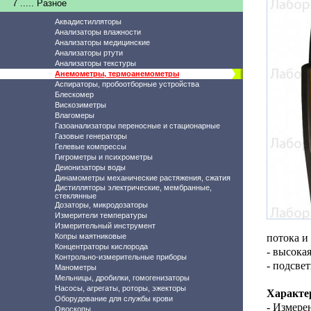
7 ..... Разное
Аквадистилляторы
Анализаторы влажности
Анализаторы медицинские
Анализаторы ртути
Анализаторы текстуры
Анемометры, термоанемометры
Аспираторы, пробоотборные устройства
Блескомер
Вискозиметры
Влагомеры
Газоанализаторы переносные и стационарные
Газовые генераторы
Гелевые компрессы
Гигрометры и психрометры
Деионизаторы воды
Динамометры механические растяжения, сжатия
Дистилляторы электрические, мембранные,
стеклянные
Дозаторы, микродозаторы
Измерители температуры
Измерительный инструмент
Копры маятниковые
потока и
Концентраторы кислорода
- высока
Контрольно-измерительные приборы
- подсве
Манометры
Мельницы, дробилки, гомогенизаторы
Насосы, агрегаты, роторы, эжекторы
Характе
Оборудование для службы крови
- Измере
Овоскопы