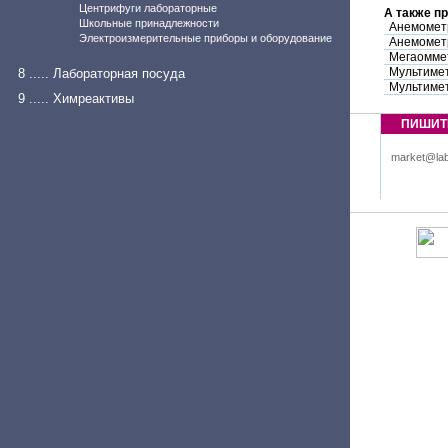
Центрифуги лабораторные
А также п
Школьные принадлежности
Анемомет
Электроизмерительные приборы и оборудование
Анемомет
Мегаомме
Мультиме
8 ..... Лабораторная посуда
Мультиме
9 ..... Химреактивы
ПИШИТ
market@lab