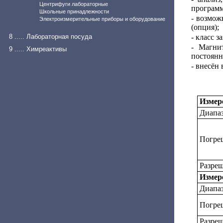
Центрифуги лабораторные
программ
Школьные принадлежности
- возмож
Электроизмерительные приборы и оборудование
(опция);
8 ..... Лабораторная посуда
- класс з
- Магни
9 ..... Химреактивы
постоянн
- внесён
Измер
Диапаз
Погреш
Разреш
Измере
Диапаз
Погреш
Разреш