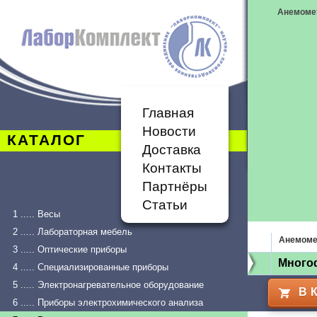
Анемоме
Главная
Новости
КАТАЛОГ
Доставка
Контакты
Партнёры
Статьи
1 ..... Весы
2 ..... Лабораторная мебель
Анемоме
3 ..... Оптические приборы
Много
4 ..... Специализированные приборы
5 ..... Электронагревательное оборудование
В 
6 ..... Приборы электрохимического анализа