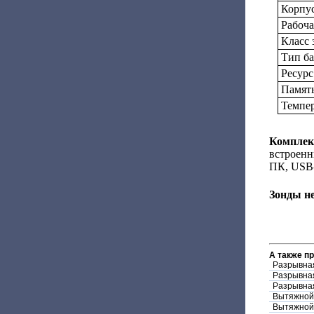
Корпу
Рабоча
Класс
Тип ба
Ресурс
Памят
Темпер
Комплек
встроенн
ПК, USB-
Зонды не
А также п
Разрывна
Разрывна
Разрывна
Вытяжной
Вытяжной