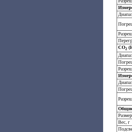
Разреш
Измере
Диапаз
Погре
Разреш
Перегр
CO
(
2
Диапаз
Погре
Разреш
Измер
Диапаз
Погре
Разре
Общие
Размер
Вес, г
Подсве