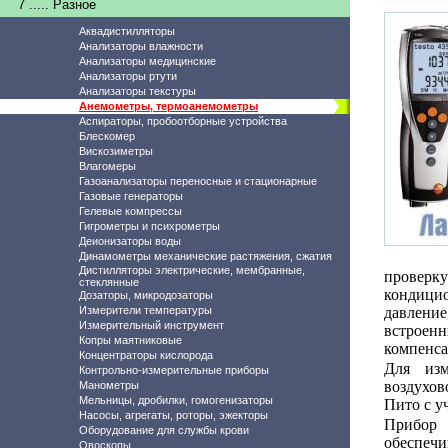
7 ..... Разное
Аквадистилляторы
Анализаторы влажности
Анализаторы медицинские
Анализаторы ртути
Анализаторы текстуры
Анемометры, термоанемометры
Аспираторы, пробоотборные устройства
Блескомер
Вискозиметры
Влагомеры
Газоанализаторы переносные и стационарные
Газовые генераторы
Гелевые компрессы
Гигрометры и психрометры
Деионизаторы воды
Динамометры механические растяжения, сжатия
Дистилляторы электрические, мембранные,
провер
стеклянные
кондицио
Дозаторы, микродозаторы
Измерители температуры
давление
Измерительный инструмент
встрое
Копры маятниковые
компенса
Концентраторы кислорода
Для изм
Контрольно-измерительные приборы
воздухов
Манометры
Мельницы, дробилки, гомогенизаторы
Пито с у
Насосы, агрегаты, роторы, эжекторы
Прибор 
Оборудование для службы крови
обеспеч
Овоскопы