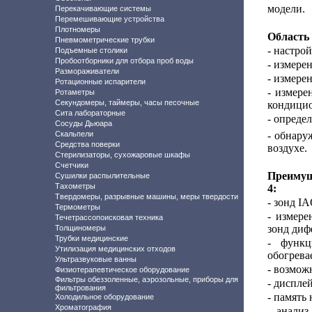
модели.
Перекачивающие системы
Перемешивающие устройства
Плотномеры
Область 
Пневмометрические трубки
- настро
Подъемные столики
Пробоотборники для отбора проб воды
- измере
Размораживатели
- измере
Ротационные испарители
- измере
Ротаметры
Секундомеры, таймеры, часы песочные
кондицио
Сита лабораторные
- опреде
Сосуды Дьюара
Скальпели
- обнару
Средства поверки
воздухе.
Стерилизаторы, сухожаровые шкафы
Счетчики
Преимущ
Сушилки распылительные
Тахометры
4:
Твердомеры, разрывные машины, меры твердости
- зонд I
Термометры
- измере
Течетрассопоисковая техника
зонд диф
Толщиномеры
Трубки медицинские
- функц
Утилизация медицинских отходов
обогрева
Ультразвуковые ванны
- возмож
Физиотерапевтическое оборудование
Фильтры обеззоленные, аэрозольные, приборы для
- дисплей
фильтрования
- память 
Холодильное оборудование
Хроматография
- анали