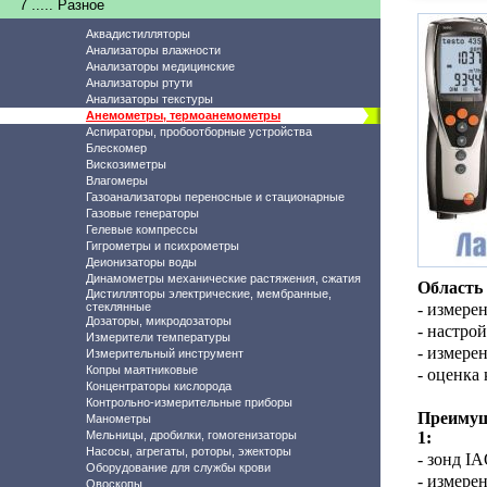
7 ..... Разное
Аквадистилляторы
Анализаторы влажности
Анализаторы медицинские
Анализаторы ртути
Анализаторы текстуры
Анемометры, термоанемометры
Аспираторы, пробоотборные устройства
Блескомер
Вискозиметры
Влагомеры
Газоанализаторы переносные и стационарные
Газовые генераторы
Гелевые компрессы
Гигрометры и психрометры
Деионизаторы воды
Динамометры механические растяжения, сжатия
Область 
Дистилляторы электрические, мембранные,
стеклянные
- измере
Дозаторы, микродозаторы
- настро
Измерители температуры
- измере
Измерительный инструмент
Копры маятниковые
- оценка
Концентраторы кислорода
Контрольно-измерительные приборы
Преимущ
Манометры
Мельницы, дробилки, гомогенизаторы
1:
Насосы, агрегаты, роторы, эжекторы
- зонд I
Оборудование для службы крови
- измере
Овоскопы