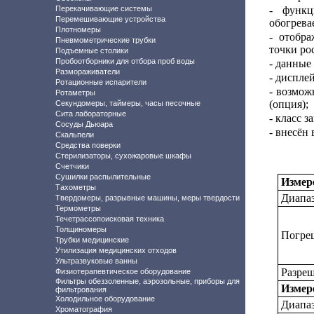
Перекачивающие системы
- функц
Перемешивающие устройства
обогрева
Плотномеры
- отобр
Пневмометрические трубки
точки ро
Подъемные столики
Пробоотборники для отбора проб воды
- данные
Размораживатели
- дисплей
Ротационные испарители
- возмож
Ротаметры
(опция);
Секундомеры, таймеры, часы песочные
Сита лабораторные
- класс з
Сосуды Дьюара
- внесён
Скальпели
Средства поверки
Стерилизаторы, сухожаровые шкафы
Счетчики
Сушилки распылительные
Измер
Тахометры
Диапаз
Твердомеры, разрывные машины, меры твердости
Термометры
Течетрассопоисковая техника
Толщиномеры
Погреш
Трубки медицинские
Утилизация медицинских отходов
Ультразвуковые ванны
Разреш
Физиотерапевтическое оборудование
Фильтры обеззоленные, аэрозольные, приборы для
Измере
фильтрования
Холодильное оборудование
Диапаз
Хроматография