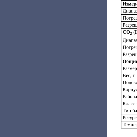
Измере
Диапаз
Погре
Разреш
CO
(I
2
Диапаз
Погре
Разреш
Общие
Размер
Вес, г
Подсве
Корпу
Рабоча
Класс
Тип ба
Ресурс
Темпер