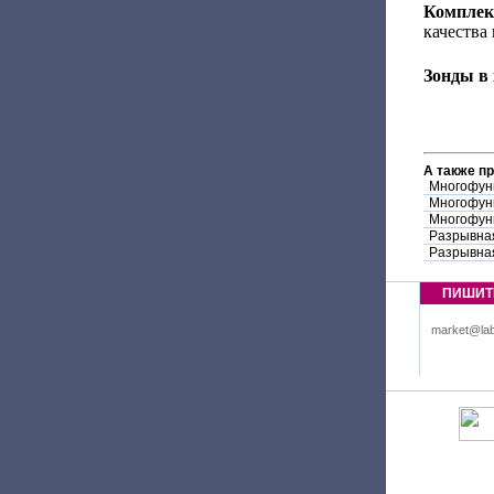
Комплек
качества 
Зонды в 
А также п
Многофунк
Многофунк
Многофунк
Разрывна
Разрывна
ПИШИТ
market@lab