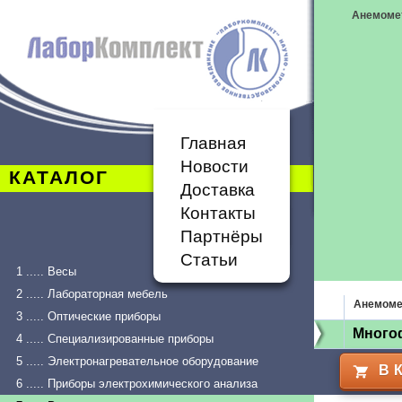
Анемоме
Главная
Новости
КАТАЛОГ
Доставка
Контакты
Партнёры
Статьи
1 ..... Весы
2 ..... Лабораторная мебель
Анемоме
3 ..... Оптические приборы
Много
4 ..... Специализированные приборы
5 ..... Электронагревательное оборудование
В 
6 ..... Приборы электрохимического анализа