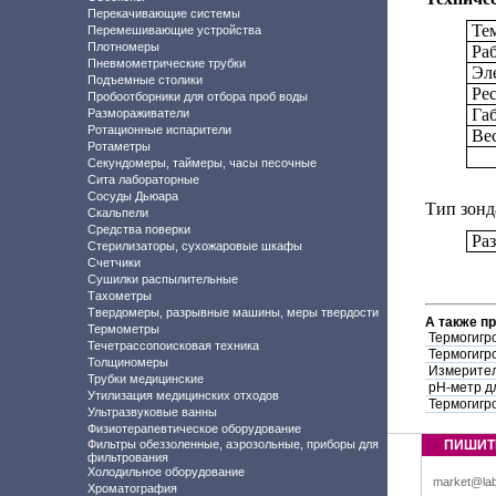
Перекачивающие системы
Те
Перемешивающие устройства
Плотномеры
Ра
Пневмометрические трубки
Эл
Подъемные столики
Рес
Пробоотборники для отбора проб воды
Га
Размораживатели
Ротационные испарители
Ве
Ротаметры
Секундомеры, таймеры, часы песочные
Сита лабораторные
Сосуды Дьюара
Тип зонд
Скальпели
Средства поверки
Ра
Стерилизаторы, сухожаровые шкафы
Счетчики
Сушилки распылительные
Тахометры
Твердомеры, разрывные машины, меры твердости
А также п
Термометры
Термогигр
Течетрассопоисковая техника
Термогигр
Толщиномеры
Измерител
Трубки медицинские
рН-метр д
Утилизация медицинских отходов
Термогигр
Ультразвуковые ванны
Физиотерапевтическое оборудование
Фильтры обеззоленные, аэрозольные, приборы для
ПИШИТ
фильтрования
Холодильное оборудование
market@lab
Хроматография