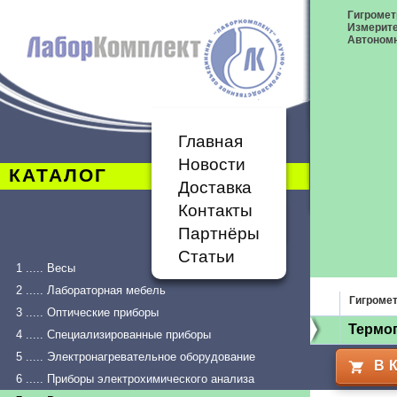
Гигромет
Измерит
Автономн
Главная
Новости
КАТАЛОГ
Доставка
Контакты
Партнёры
Статьи
1 ..... Весы
2 ..... Лабораторная мебель
Гигроме
3 ..... Оптические приборы
Термог
4 ..... Специализированные приборы
5 ..... Электронагревательное оборудование
В 
6 ..... Приборы электрохимического анализа