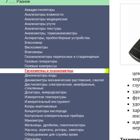
7 ..... Разное
Аквадистилляторы
Анализаторы влажности
Анализаторы медицинские
Анализаторы ртути
Анализаторы текстуры
Анемометры, термоанемометры
Аспираторы, пробоотборные устройства
Блескомер
Вискозиметры
Влагомеры
Газоанализаторы переносные и стационарные
Газовые генераторы
Гелевые компрессы
Гигрометры и психрометры
цем
Деионизаторы воды
кир
Динамометры механические растяжения, сжатия
Дистилляторы электрические, мембранные,
глу
стеклянные
удо
Дозаторы, микродозаторы
Измерители температуры
фун
Измерительный инструмент
удо
Копры маятниковые
хар
Концентраторы кислорода
инс
Контрольно-измерительные приборы
Манометры
ид
Мельницы, дробилки, гомогенизаторы
нер
Насосы, агрегаты, роторы, эжекторы
Оборудование для службы крови
Техничес
Овоскопы