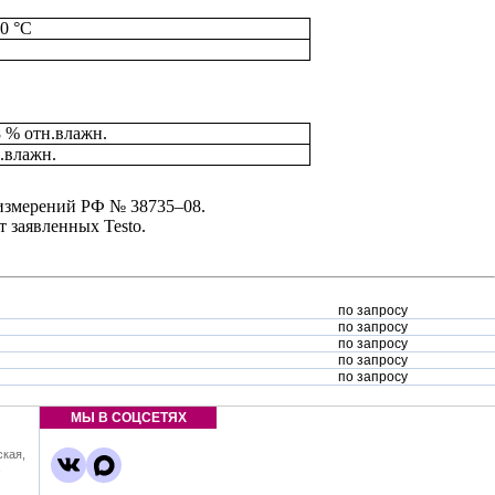
0 °C
 % отн.влажн.
н.влажн.
 измерений РФ № 38735–08.
 заявленных Testo.
по запросу
по запросу
по запросу
по запросу
по запросу
МЫ В СОЦСЕТЯХ
ская,
,