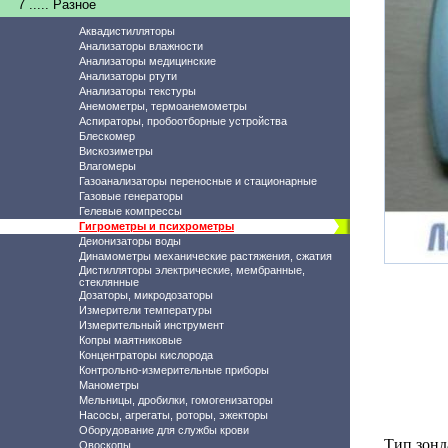
7 ..... Разное
Аквадистилляторы
Анализаторы влажности
Анализаторы медицинские
Анализаторы ртути
Анализаторы текстуры
Анемометры, термоанемометры
Аспираторы, пробоотборные устройства
Блескомер
Вискозиметры
Влагомеры
Газоанализаторы переносные и стационарные
Газовые генераторы
Гелевые компрессы
Гигрометры и психрометры
Деионизаторы воды
Динамометры механические растяжения, сжатия
Дистилляторы электрические, мембранные,
стеклянные
Дозаторы, микродозаторы
Измерители температуры
Измерительный инструмент
Копры маятниковые
Концентраторы кислорода
Контрольно-измерительные приборы
Манометры
Мельницы, дробилки, гомогенизаторы
Насосы, агрегаты, роторы, эжекторы
Оборудование для службы крови
Тип зонд
Овоскопы