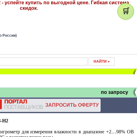
 - успейте купить по выгодной цене. Гибкая система
скидок.
🛒
о России)
по запросу
ЗАПРОСИТЬ ОФЕРТУ
8-H2
огигрометр для измерения влажности в диапазоне +2…98% ОВ