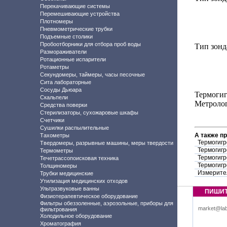
Перекачивающие системы
Перемешивающие устройства
Плотномеры
Пневмометрические трубки
Подъемные столики
Пробоотборники для отбора проб воды
Тип зонд
Размораживатели
Ротационные испарители
Ротаметры
Секундомеры, таймеры, часы песочные
Сита лабораторные
Сосуды Дьюара
Термогиг
Скальпели
Метролог
Средства поверки
Стерилизаторы, сухожаровые шкафы
Счетчики
Сушилки распылительные
А также п
Тахометры
Термогигр
Твердомеры, разрывные машины, меры твердости
Термогигр
Термометры
Термогигр
Течетрассопоисковая техника
Термогигр
Толщиномеры
Измерител
Трубки медицинские
Утилизация медицинских отходов
Ультразвуковые ванны
ПИШИ
Физиотерапевтическое оборудование
Фильтры обеззоленные, аэрозольные, приборы для
market@lab
фильтрования
Холодильное оборудование
Хроматография