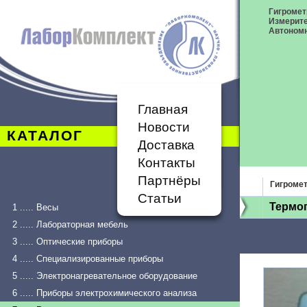
Гигромет
Измерит
Автономн
Главная
Новости
КАТАЛОГ
Доставка
Контакты
Партнёры
Гигроме
Статьи
Термог
1 ..... Весы
2 ..... Лабораторная мебель
3 ..... Оптические приборы
4 ..... Специализированные приборы
5 ..... Электронагревательное оборудование
6 ..... Приборы электрохимического анализа