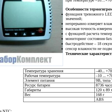
при температуре –10…+70°
Особенности термогигром
функциея тревожного LED
значений;
непрерывно измеряет влаж
высокая точность измере
с функцией расчета темпе
мониторинг состояния бат
быстродействие – 18 секун
сенсор влажности не подв
Технические характерист
Температура хранения
–40... +7
Рабочая температура
–10 ... +7
Элемент питания
9B, типа
Ресурс батареи
8736 час
Габариты
120 х 89 
Вес
168 г
ABS
а NTC: