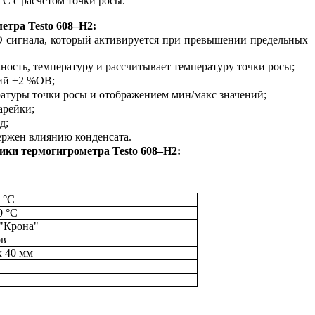
C с расчетом точки росы.
етра Testo 608–Н2:
 сигнала, который активируется при превышении предельных
ность, температуру и рассчитывает температуру точки росы;
ний ±2 %ОВ;
ратуры точки росы и отображением мин/макс значений;
арейки;
д;
ержен влиянию конденсата.
ики термогигрометра Testo 608–Н2:
0 °C
0 °C
 "Крона"
ов
х 40 мм