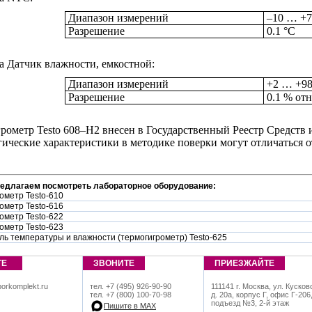
Диапазон измерений
–10 … +7
Разрешение
0.1 °C
а Датчик влажности, емкостной:
Диапазон измерений
+2 … +98
Разрешение
0.1 % от
рометр Testo 608–H2 внесен в Государственный Реестр Средств
ические характеристики в методике поверки могут отличаться от
редлагаем посмотреть лабораторное оборудование:
ометр Testo-610
ометр Testo-616
ометр Testo-622
ометр Testo-623
ь температуры и влажности (термогигрометр) Testo-625
ТЕ
ЗВОНИТЕ
ПРИЕЗЖАЙТЕ
orkomplekt.ru
тел. +7 (495) 926-90-90
111141 г. Москва, ул. Кусков
тел. +7 (800) 100-70-98
д. 20а, корпус Г, офис Г-206
подъезд №3, 2-й этаж
Пишите в МАХ