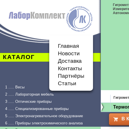
Гигромет
Измерит
Автономн
Главная
Новости
КАТАЛОГ
Доставка
Контакты
Партнёры
Статьи
1 ..... Весы
2 ..... Лабораторная мебель
Гигроме
3 ..... Оптические приборы
Термог
4 ..... Специализированные приборы
5 ..... Электронагревательное оборудование
В 
6 ..... Приборы электрохимического анализа