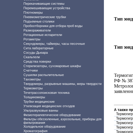
Перекачивающие системы
Перемешивающие устройства
Плотномеры
Пневмометрические трубки
Тип зон
Подъемные столики
Пробоотборники для отбора проб воды
Размораживатели
Ротационные испарители
Ротаметры
Секундомеры, таймеры, часы песочные
Тип зонд
Сита лабораторные
Сосуды Дьюара
Скальпели
Средства поверки
Стерилизаторы, сухожаровые шкафы
Счетчики
Термогиг
Сушилки распылительные
Тахометры
РФ № 38
Твердомеры, разрывные машины, меры твердости
Метроло
Термометры
заявленн
Течетрассопоисковая техника
Толщиномеры
Трубки медицинские
Утилизация медицинских отходов
А также п
Ультразвуковые ванны
Термогигр
Физиотерапевтическое оборудование
Термогигр
Фильтры обеззоленные, аэрозольные, приборы для
фильтрования
Термогигр
Холодильное оборудование
Термогигр
Хроматография
Термогигр