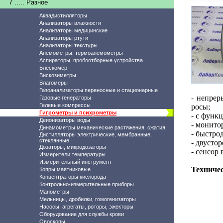
7 ..... Разное
Аквадистилляторы
Анализаторы влажности
Анализаторы медицинские
Анализаторы ртути
Анализаторы текстуры
Анемометры, термоанемометры
Аспираторы, пробоотборные устройства
Блескомер
Вискозиметры
Влагомеры
Газоанализаторы переносные и стационарные
- непрер
Газовые генераторы
Гелевые компрессы
росы;
Гигрометры и психрометры
- с функ
Деионизаторы воды
- монито
Динамометры механические растяжения, сжатия
- быстро
Дистилляторы электрические, мембранные,
стеклянные
- двусто
Дозаторы, микродозаторы
- сенсор
Измерители температуры
Измерительный инструмент
Техничес
Копры маятниковые
Концентраторы кислорода
Контрольно-измерительные приборы
Манометры
Мельницы, дробилки, гомогенизаторы
Насосы, агрегаты, роторы, эжекторы
Оборудование для службы крови
Овоскопы