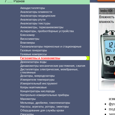
7 ..... Разное
Аквадистилляторы
Анализаторы влажности
Анализаторы медицинские
Анализаторы ртути
Анализаторы текстуры
Анемометры, термоанемометры
Аспираторы, пробоотборные устройства
Блескомер
Вискозиметры
Влагомеры
Газоанализаторы переносные и стационарные
Газовые генераторы
Гелевые компрессы
Гигрометры и психрометры
Деионизаторы воды
Динамометры механические растяжения, сжатия
Дистилляторы электрические, мембранные,
стеклянные
Дозаторы, микродозаторы
Измерители температуры
Измерительный инструмент
Копры маятниковые
Концентраторы кислорода
Контрольно-измерительные приборы
изм
Манометры
Мельницы, дробилки, гомогенизаторы
фун
Насосы, агрегаты, роторы, эжекторы
под
Оборудование для службы крови
защ
Овоскопы