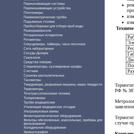
Перекачивающие системы
рем
Перемешивающие устройства
про
Плотномеры
изм
Пневмометрические трубки
Подъемные столики
изм
Пробоотборники для отбора проб воды
Техниче
Размораживатели
Ротационные испарители
Ра
Ротаметры
Эл
Секундомеры, таймеры, часы песочные
Рес
Сита лабораторные
Сосуды Дьюара
Га
Скальпели
Ди
Средства поверки
По
Стерилизаторы, сухожаровые шкафы
Ра
Счетчики
Сушилки распылительные
Тахометры
Твердомеры, разрывные машины, меры твердости
Термогиг
Термометры
РФ № 38
Течетрассопоисковая техника
Толщиномеры
Метроло
Трубки медицинские
заявленны
Утилизация медицинских отходов
Ультразвуковые ванны
Физиотерапевтическое оборудование
Термогиг
Фильтры обеззоленные, аэрозольные, приборы для
случае п
фильтрования
Холодильное оборудование
Хроматография
Комплект