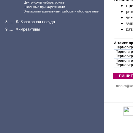
Центрифуги лабораторные
при
Школьные принадлежности
рем
Электроизмерительные приборы и оборудование
чех
8 ..... Лабораторная посуда
защ
бат
9 ..... Химреактивы
А также п
Термогигр
Термогигр
Термогигр
Термогигр
Термогигр
ПИШИТ
market@lab