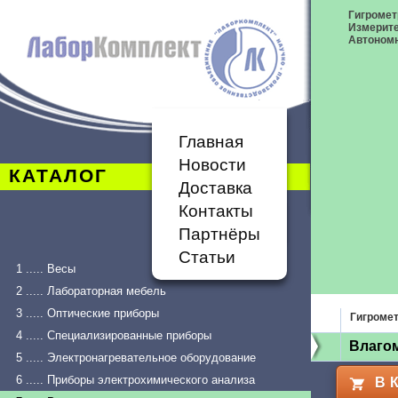
Гигромет
Измерит
Автономн
Главная
Новости
КАТАЛОГ
Доставка
Контакты
Партнёры
Статьи
1 ..... Весы
2 ..... Лабораторная мебель
3 ..... Оптические приборы
Гигроме
4 ..... Специализированные приборы
Влагом
5 ..... Электронагревательное оборудование
6 ..... Приборы электрохимического анализа
В 