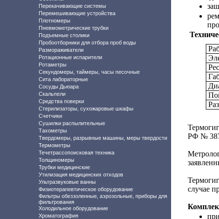
защ
Перекачивающие системы
Перемешивающие устройства
рем
Плотномеры
про
Пневмометрические трубки
Техниче
Подъемные столики
Пробоотборники для отбора проб воды
Ра
Размораживатели
Эл
Ротационные испарители
Ротаметры
Рес
Секундомеры, таймеры, часы песочные
Га
Сита лабораторные
Ди
Сосуды Дьюара
Скальпели
По
Средства поверки
Ра
Стерилизаторы, сухожаровые шкафы
Счетчики
Сушилки распылительные
Термогиг
Тахометры
РФ № 38
Твердомеры, разрывные машины, меры твердости
Термометры
Течетрассопоисковая техника
Метроло
Толщиномеры
заявленны
Трубки медицинские
Утилизация медицинских отходов
Термогиг
Ультразвуковые ванны
случае п
Физиотерапевтическое оборудование
Фильтры обеззоленные, аэрозольные, приборы для
фильтрования
Комплект
Холодильное оборудование
при
Хроматография