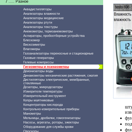
7 ..... Разное
Аквадистилляторы
Анализаторы влажности
Анализаторы медицинские
Анализаторы ртути
Анализаторы текстуры
Анемометры, термоанемометры
Аспираторы, пробоотборные устройства
Блескомер
Вискозиметры
Влагомеры
Газоанализаторы переносные и стационарные
Газовые генераторы
Гелевые компрессы
Гигрометры и психрометры
Деионизаторы воды
Динамометры механические растяжения, сжатия
Дистилляторы электрические, мембранные,
стеклянные
Дозаторы, микродозаторы
Измерители температуры
Измерительный инструмент
Копры маятниковые
Концентраторы кислорода
шт
Контрольно-измерительные приборы
изв
Манометры
фун
Мельницы, дробилки, гомогенизаторы
Насосы, агрегаты, роторы, эжекторы
под
Оборудование для службы крови
фун
Овоскопы