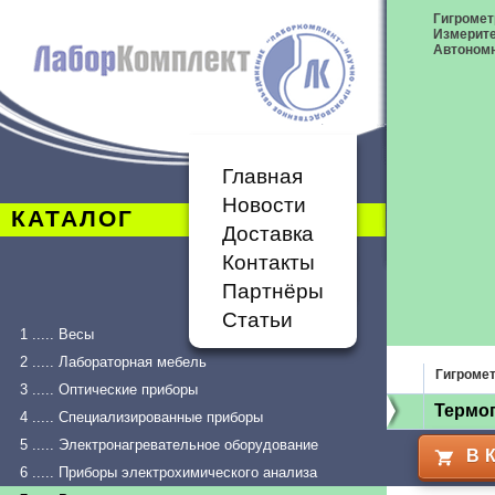
Гигромет
Измерит
Автономн
Главная
Новости
КАТАЛОГ
Доставка
Контакты
Партнёры
Статьи
1 ..... Весы
2 ..... Лабораторная мебель
Гигроме
3 ..... Оптические приборы
Термог
4 ..... Специализированные приборы
5 ..... Электронагревательное оборудование
В 
6 ..... Приборы электрохимического анализа