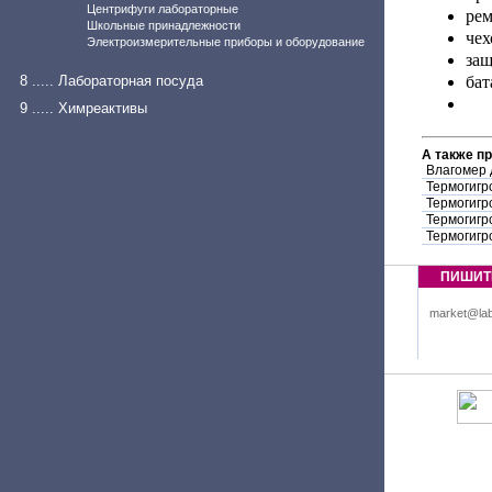
Центрифуги лабораторные
рем
Школьные принадлежности
чех
Электроизмерительные приборы и оборудование
защ
8 ..... Лабораторная посуда
бат
9 ..... Химреактивы
А также п
Влагомер 
Термогигр
Термогигр
Термогигр
Термогигр
ПИШИТ
market@lab